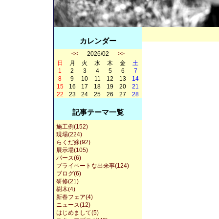
カレンダー
<<
2026/02
>>
日
月
火
水
木
金
土
1
2
3
4
5
6
7
8
9
10
11
12
13
14
15
16
17
18
19
20
21
22
23
24
25
26
27
28
記事テーマ一覧
施工例(152)
現場(224)
らくだ嫁(92)
展示場(105)
パース(6)
プライベートな出来事(124)
ブログ(6)
研修(21)
樹木(4)
新春フェア(4)
ニュース(12)
はじめまして(5)