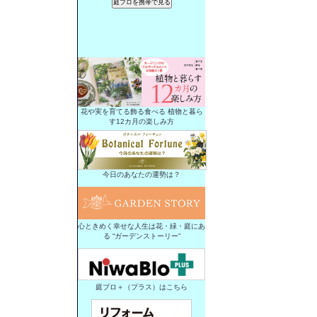
花や実を育てる飾る食べる 植物と暮ら
す12カ月の楽しみ方
今日のあなたの運勢は？
心ときめく幸せな人生は花・緑・庭にあ
る “ガーデンストーリー”
庭ブロ＋（プラス）はこちら