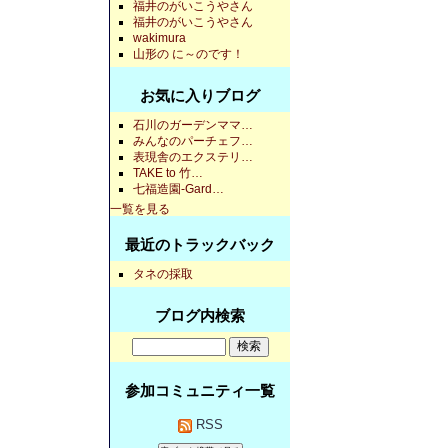
福井のがいこうやさん
福井のがいこうやさん
wakimura
山形の に～のです！
お気に入りブログ
石川のガーデンママ…
みんなのパーチェフ…
表現舎のエクステリ…
TAKE to 竹…
七福造園-Gard…
一覧を見る
最近のトラックバック
タネの採取
ブログ内検索
参加コミュニティ一覧
RSS