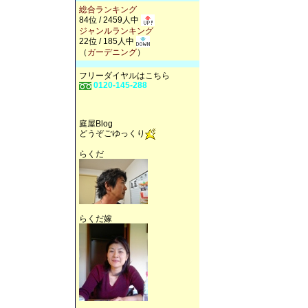
総合ランキング
84位 / 2459人中
ジャンルランキング
22位 / 185人中
（
ガーデニング
）
フリーダイヤルはこちら
0120-145-288
庭屋Blog
どうぞごゆっくり
らくだ
らくだ嫁