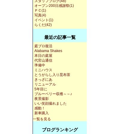
スタッフブログ(48)
オープン200日感謝祭(1)
ＰＣ(1)
写真(4)
イベント(1)
らくだ(42)
最近の記事一覧
庭ブロ復活
Alabama Shakes
本日の庭屋
代官山通信
準備中
ミニハウス
とうがらし入り昆布茶
きっざにあ
リニューアル
5年目に
ブルーベリー収穫～～♪
夜景撮影
いい笑顔撮れました
感動！
新車購入
一覧を見る
ブログランキング