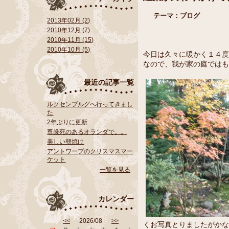
テーマ：
ブログ
2013年02月 (2)
2010年12月 (7)
2010年11月 (15)
2010年10月 (5)
今日は久々に暖かく１４度
なので、我が家の庭では
最近の記事一覧
ルクセンブルグへ行ってきまし
た
2年ぶりに更新
尊厳死のあるオランダで。。
美しい朝焼け
アントワープのクリスマスマー
ケット
一覧を見る
カレンダー
<<
2026/08
>>
くお写真とりましたがかな