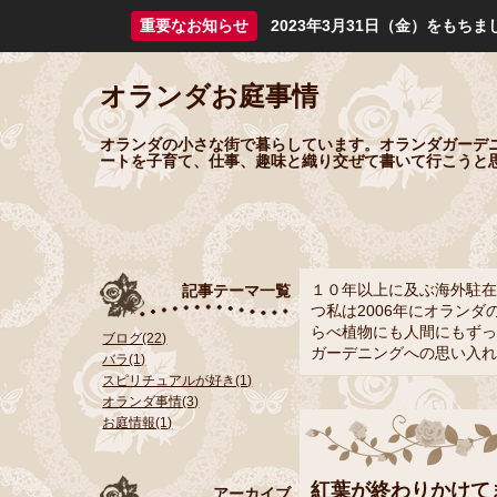
重要なお知らせ
2023年3月31日（金）をも
オランダお庭事情
オランダの小さな街で暮らしています。オランダガーデ
ートを子育て、仕事、趣味と織り交ぜて書いて行こうと
１０年以上に及ぶ海外駐在
記事テーマ一覧
つ私は2006年にオラン
らべ植物にも人間にもずっ
ブログ(22)
ガーデニングへの思い入れ
バラ(1)
スピリチュアルが好き(1)
オランダ事情(3)
お庭情報(1)
紅葉が終わりかけて
アーカイブ