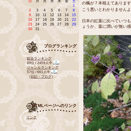
日
月
火
水
木
金
土
の楓が７本植えてあります
1
こう悪いとわかりませんよ
2
3
4
5
6
7
8
9
10
11
12
13
14
15
16
17
18
19
20
21
22
日本の紅葉に比べていつも
23
24
25
26
27
28
29
ょうか、葉に潤いが無い感
30
31
ブログランキング
総合ランキング
89位 / 2459人中
ジャンルランキング
57位 / 661人中
（
日記・ブログ
）
HTMLページへのリンク
リンク