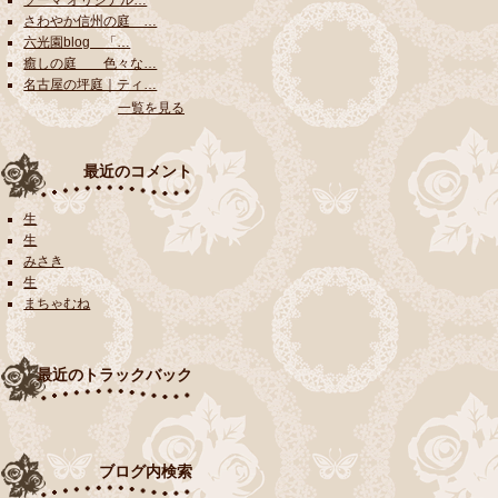
ソーマ オリジナル…
さわやか信州の庭 …
六光園blog 「…
癒しの庭 色々な…
名古屋の坪庭｜ティ…
一覧を見る
最近のコメント
生
生
みさき
生
まちゃむね
最近のトラックバック
ブログ内検索