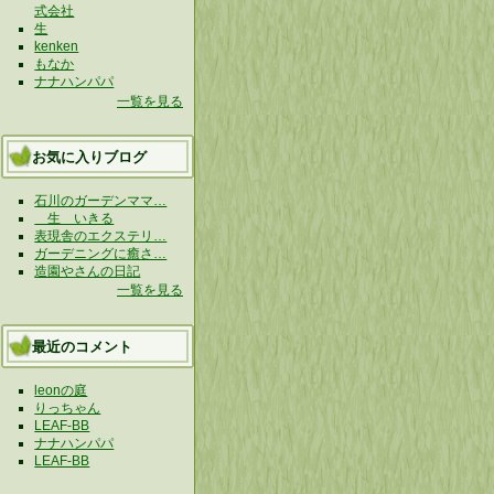
式会社
生
kenken
もなか
ナナハンパパ
一覧を見る
お気に入りブログ
石川のガーデンママ…
生 いきる
表現舎のエクステリ…
ガーデニングに癒さ…
造園やさんの日記
一覧を見る
最近のコメント
leonの庭
りっちゃん
LEAF-BB
ナナハンパパ
LEAF-BB