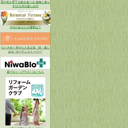
花や実を育てる飾る食べる 植物と暮ら
す12カ月の楽しみ方
今日のあなたの運勢は？
心ときめく幸せな人生は花・緑・庭に
ある “ガーデンストーリー”
庭ブロ＋（プラス）はこちら