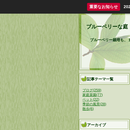
重要なお知らせ
2
ブルーベリーな庭
ブルーベリー栽培も、１
記事テーマ一覧
ブログ(259)
家庭菜園(77)
ペット(22)
季節の風景(28)
散歩(6)
アーカイブ