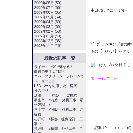
2009年08月 (50)
2009年07月 (66)
本日のひとコマです♪
2009年06月 (65)
2009年05月 (69)
2009年04月 (69)
2009年03月 (60)
2009年02月 (53)
2009年01月 (48)
2008年12月 (36)
ﾌﾞﾛｸﾞランキング参加中
2008年11月 (16)
下の【ｴｸｽﾃﾘｱ】をク
最近の記事一覧
ライティングで魅せる！
曲線の重厚な門周り
エバースクリーン フレームで
施工例はこちら
リニューアル
LEDバーを使用したご提案
和の香り
加須市 Ｔ様邸 ご提案
羽生市 M様邸 外構工事 最
終段階～♪
幸手市 M様邸 外構工事 ご
提案
杉戸町 Y様邸 暖蘭物語 工
事中
記事URL
コメント(0)
杉戸町 S様邸 外構工事 ご