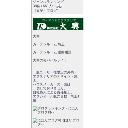
ジャンルランキング
38位 / 661人中
（
日記・ブログ
）
大興
ガーデンルーム 埼玉
ガーデンルーム 暖蘭物語
大興のモバイルサイト
一般ユーザー様限定の外構・
エクステリアのデザイン・施
工。
ハウスメーカーの下請は
一切しておりません。
自社職人による責任施工。
エクシオール販売台数 埼玉1
位