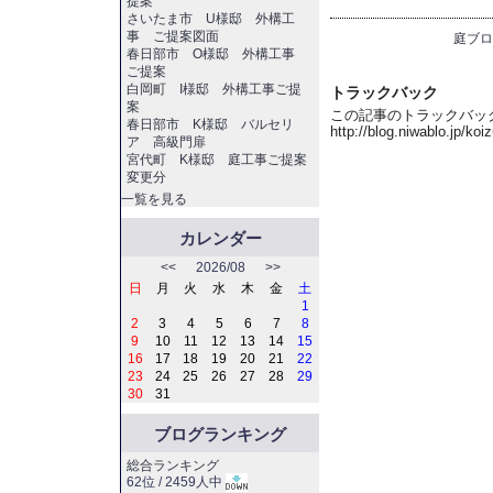
提案
さいたま市 U様邸 外構工
事 ご提案図面
庭ブロ
春日部市 O様邸 外構工事
ご提案
白岡町 I様邸 外構工事ご提
トラックバック
案
この記事のトラックバック 
春日部市 K様邸 バルセリ
http://blog.niwablo.jp/ko
ア 高級門扉
宮代町 K様邸 庭工事ご提案
変更分
一覧を見る
カレンダー
<<
2026/08
>>
日
月
火
水
木
金
土
1
2
3
4
5
6
7
8
9
10
11
12
13
14
15
16
17
18
19
20
21
22
23
24
25
26
27
28
29
30
31
ブログランキング
総合ランキング
62位 / 2459人中