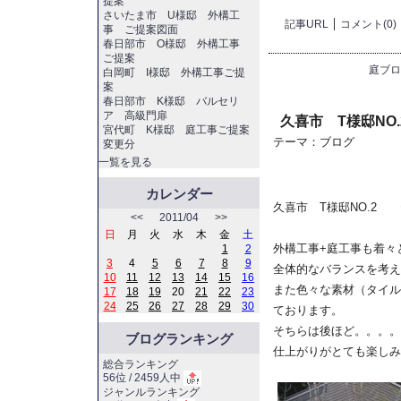
提案
さいたま市 U様邸 外構工
記事URL
コメント(0)
事 ご提案図面
春日部市 O様邸 外構工事
ご提案
庭ブロ
白岡町 I様邸 外構工事ご提
案
春日部市 K様邸 バルセリ
ア 高級門扉
久喜市 T様邸NO
宮代町 K様邸 庭工事ご提案
テーマ：
ブログ
変更分
一覧を見る
カレンダー
久喜市 T様邸NO.2
<<
2011/04
>>
日
月
火
水
木
金
土
外構工事+庭工事も着々
1
2
3
4
5
6
7
8
9
全体的なバランスを考え
10
11
12
13
14
15
16
また色々な素材（タイル
17
18
19
20
21
22
23
24
25
26
27
28
29
30
ております。
そちらは後ほど。。。。
ブログランキング
仕上がりがとても楽しみ
総合ランキング
56位 / 2459人中
ジャンルランキング