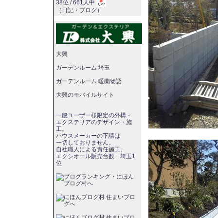
38位 / 661人中
（
日記・ブログ
）
大興
ガーデンルーム 埼玉
ガーデンルーム 暖蘭物語
大興のモバイルサイト
一般ユーザー様限定の外構・
エクステリアのデザイン・施
工。
ハウスメーカーの下請は
一切しておりません。
自社職人による責任施工。
エクシオール販売台数 埼玉1
位