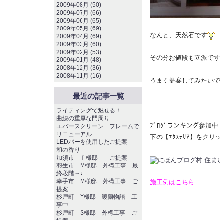
2009年08月 (50)
2009年07月 (66)
2009年06月 (65)
2009年05月 (69)
なんと、天然石です
2009年04月 (69)
2009年03月 (60)
2009年02月 (53)
その分お値段も立派です
2009年01月 (48)
2008年12月 (36)
2008年11月 (16)
うまく提案してみたいで
最近の記事一覧
ライティングで魅せる！
曲線の重厚な門周り
ﾌﾞﾛｸﾞランキング参加中
エバースクリーン フレームで
リニューアル
下の【ｴｸｽﾃﾘｱ】をク
LEDバーを使用したご提案
和の香り
加須市 Ｔ様邸 ご提案
羽生市 M様邸 外構工事 最
終段階～♪
幸手市 M様邸 外構工事 ご
施工例はこちら
提案
杉戸町 Y様邸 暖蘭物語 工
事中
杉戸町 S様邸 外構工事 ご