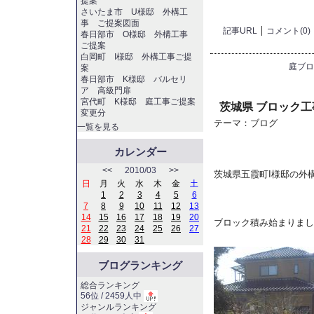
提案
さいたま市 U様邸 外構工
事 ご提案図面
記事URL
コメント(0)
春日部市 O様邸 外構工事
ご提案
白岡町 I様邸 外構工事ご提
庭ブロ
案
春日部市 K様邸 バルセリ
ア 高級門扉
宮代町 K様邸 庭工事ご提案
茨城県 ブロック工
変更分
テーマ：
ブログ
一覧を見る
カレンダー
<<
2010/03
>>
茨城県五霞町I様邸の外
日
月
火
水
木
金
土
1
2
3
4
5
6
7
8
9
10
11
12
13
14
15
16
17
18
19
20
ブロック積み始まりまし
21
22
23
24
25
26
27
28
29
30
31
ブログランキング
総合ランキング
56位 / 2459人中
ジャンルランキング