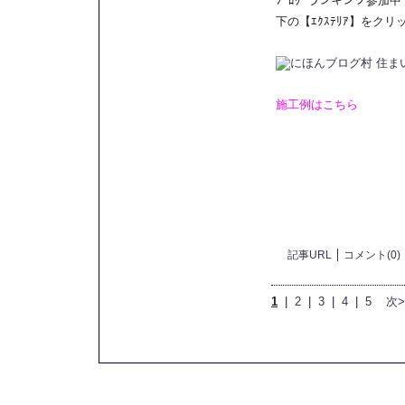
ﾌﾞﾛｸﾞランキング参加中
下の【ｴｸｽﾃﾘｱ】をク
施工例はこちら
記事URL
コメント(0)
1
|
2
|
3
|
4
|
5
次>