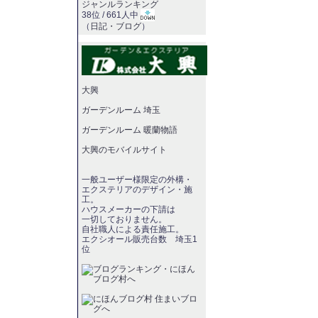
ジャンルランキング
38位 / 661人中
（
日記・ブログ
）
大興
ガーデンルーム 埼玉
ガーデンルーム 暖蘭物語
大興のモバイルサイト
一般ユーザー様限定の外構・
エクステリアのデザイン・施
工。
ハウスメーカーの下請は
一切しておりません。
自社職人による責任施工。
エクシオール販売台数 埼玉1
位