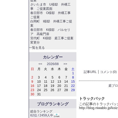
提案
さいたま市 U様邸 外構工
事 ご提案図面
春日部市 O様邸 外構工事
ご提案
白岡町 I様邸 外構工事ご提
案
春日部市 K様邸 バルセリ
ア 高級門扉
宮代町 K様邸 庭工事ご提案
変更分
一覧を見る
カレンダー
<<
2026/08
>>
日
月
火
水
木
金
土
記事URL
コメント(0)
1
2
3
4
5
6
7
8
9
10
11
12
13
14
15
庭ブロ
16
17
18
19
20
21
22
23
24
25
26
27
28
29
30
31
トラックバック
ブログランキング
この記事のトラックバック 
http://blog.niwablo.jp/ko
総合ランキング
62位 / 2459人中