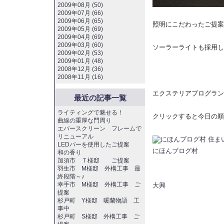
2009年08月 (50)
2009年07月 (66)
2009年06月 (65)
照明にこだわったご提案
2009年05月 (69)
2009年04月 (69)
2009年03月 (60)
ソーラーライトも採用し
2009年02月 (53)
2009年01月 (48)
2008年12月 (36)
2008年11月 (16)
エクステリアブログラン
最近の記事一覧
ライティングで魅せる！
クリックすると今日の順
曲線の重厚な門周り
エバースクリーン フレームで
リニューアル
LEDバーを使用したご提案
にほんブログ村
和の香り
加須市 Ｔ様邸 ご提案
羽生市 M様邸 外構工事 最
終段階～♪
幸手市 M様邸 外構工事 ご
大興
提案
杉戸町 Y様邸 暖蘭物語 工
事中
杉戸町 S様邸 外構工事 ご