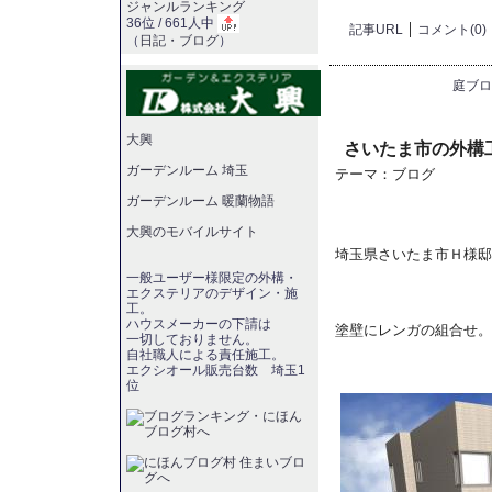
ジャンルランキング
36位 / 661人中
記事URL
コメント(0)
（
日記・ブログ
）
庭ブロ
大興
さいたま市の外構
ガーデンルーム 埼玉
テーマ：
ブログ
ガーデンルーム 暖蘭物語
大興のモバイルサイト
埼玉県さいたま市Ｈ様邸
一般ユーザー様限定の外構・
エクステリアのデザイン・施
工。
ハウスメーカーの下請は
塗壁にレンガの組合せ。
一切しておりません。
自社職人による責任施工。
エクシオール販売台数 埼玉1
位