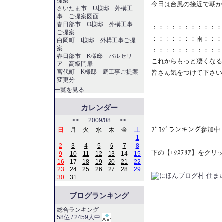
提案
今日は台風の接近で朝か
さいたま市 U様邸 外構工
事 ご提案図面
春日部市 O様邸 外構工事
：：：：：：：：：：：
ご提案
：：：：：：：雨：：：
白岡町 I様邸 外構工事ご提
案
：：：：：：：：：：：
春日部市 K様邸 バルセリ
これからもっと凄くなる
ア 高級門扉
宮代町 K様邸 庭工事ご提案
皆さん気をつけて下さい
変更分
一覧を見る
カレンダー
<<
2009/08
>>
ﾌﾞﾛｸﾞランキング参加中
日
月
火
水
木
金
土
1
2
3
4
5
6
7
8
下の【ｴｸｽﾃﾘｱ】をク
9
10
11
12
13
14
15
16
17
18
19
20
21
22
23
24
25
26
27
28
29
30
31
ブログランキング
総合ランキング
58位 / 2459人中