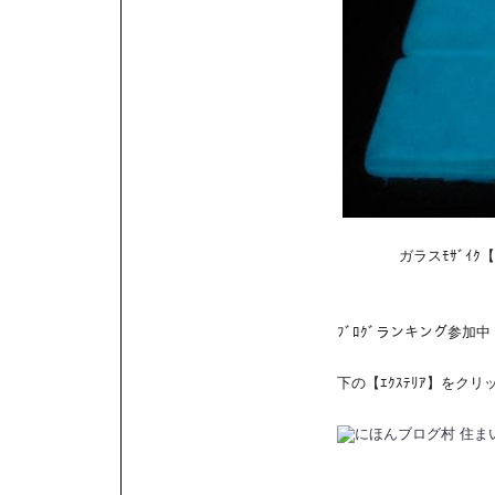
ガラスﾓｻﾞｲｸ【Mar
ﾌﾞﾛｸﾞランキング参加中
下の【ｴｸｽﾃﾘｱ】をク