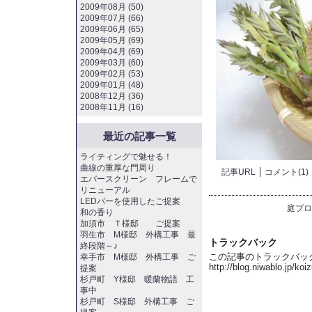
2009年08月 (50)
2009年07月 (66)
2009年06月 (65)
2009年05月 (69)
2009年04月 (69)
2009年03月 (60)
2009年02月 (53)
2009年01月 (48)
2008年12月 (36)
2008年11月 (16)
最近の記事一覧
ライティングで魅せる！
曲線の重厚な門周り
記事URL
コメント(1)
エバースクリーン フレームで
リニューアル
LEDバーを使用したご提案
庭ブロ
和の香り
加須市 Ｔ様邸 ご提案
羽生市 M様邸 外構工事 最
トラックバック
終段階～♪
この記事のトラックバック 
幸手市 M様邸 外構工事 ご
http://blog.niwablo.jp/ko
提案
杉戸町 Y様邸 暖蘭物語 工
事中
杉戸町 S様邸 外構工事 ご