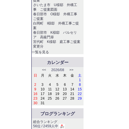
提案
さいたま市 U様邸 外構工
事 ご提案図面
春日部市 O様邸 外構工事
ご提案
白岡町 I様邸 外構工事ご提
案
春日部市 K様邸 バルセリ
ア 高級門扉
宮代町 K様邸 庭工事ご提案
変更分
一覧を見る
カレンダー
<<
2026/08
>>
日
月
火
水
木
金
土
1
2
3
4
5
6
7
8
9
10
11
12
13
14
15
16
17
18
19
20
21
22
23
24
25
26
27
28
29
30
31
ブログランキング
総合ランキング
56位 / 2459人中