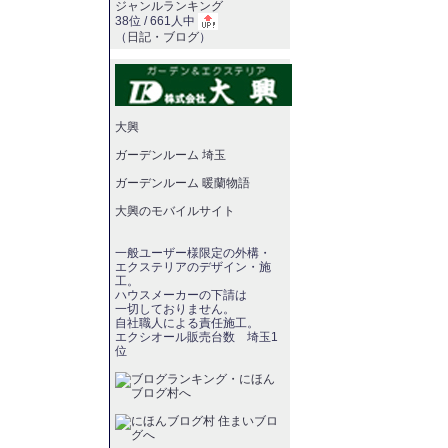
ジャンルランキング
38位 / 661人中
（
日記・ブログ
）
大興
ガーデンルーム 埼玉
ガーデンルーム 暖蘭物語
大興のモバイルサイト
一般ユーザー様限定の外構・
エクステリアのデザイン・施
工。
ハウスメーカーの下請は
一切しておりません。
自社職人による責任施工。
エクシオール販売台数 埼玉1
位