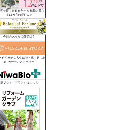
実を育てる飾る食べる 植物と暮ら
す12カ月の楽しみ方
今日のあなたの運勢は？
きめく幸せな人生は花・緑・庭にあ
る “ガーデンストーリー”
庭ブロ＋（プラス）はこちら