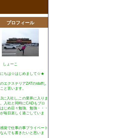
プロフィール
T しょーこ
にちは☆はじめまして☆★
のエクステリアZATのstaffし
こと言います。
1.3に入社し,この業界に入りま
。入社と同時にCADもブロ
はじめ日々勉強、勉強・・・
が毎日楽しく過ごしていま
感覚で仕事の事プライベート
なんでも書きたいと思いま