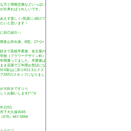
な方と情報交換などいっぱい
が出来ればうれしいです。
あえず楽しく♪気楽に♪続けて
たいと思います！
に自己紹介↓↓
県富山市出身。B型。27+1+
。
好きで高校卒業後、名古屋の
学校（フラワーデザイン科）
年間通ってました。卒業後は
まま花屋で三年間お世話にな
20.6富山に戻りH21.3エクス
アZATのスタッフになりまし
が大好きです☆☆
しくお願いします(^-^)/
9-2251
市下大久保3045
（076）467-5666
ムページ