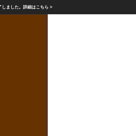
エクステリア・庭・ガーデニングのリフォーム ガーデン クラブ
了しました。
詳細はこちら >
庭ブロトップ
｜
コミュニティ
｜