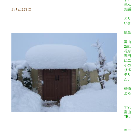
色ん
お話
ｶﾝﾅとｺｺﾏは
とり
いき
簡単
富山
2歳
花が
専門
に二
その
りH
テリ
た。
植物
よろ
〒93
富山
TEL
ホー