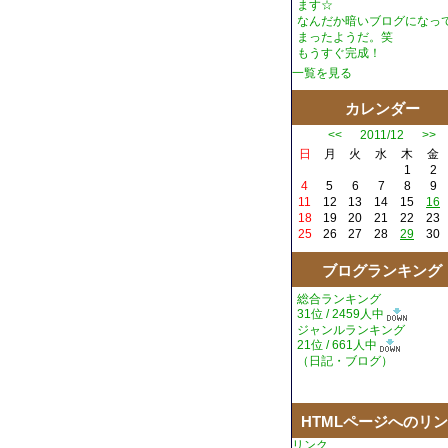
ます☆
なんだか暗いブログになっ
まったようだ。笑
もうすぐ完成！
一覧を見る
カレンダー
<<
2011/12
>>
日
月
火
水
木
金
1
2
4
5
6
7
8
9
11
12
13
14
15
16
18
19
20
21
22
23
25
26
27
28
29
30
ブログランキング
総合ランキング
31位 / 2459人中
ジャンルランキング
21位 / 661人中
（
日記・ブログ
）
HTMLページへのリ
リンク