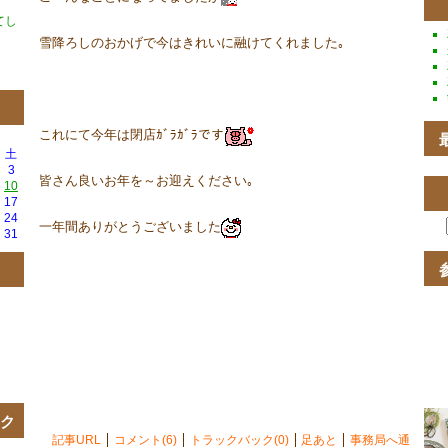
てし
雪降ろしのおかげで今はきれいに融けてくれました｡
これにて今年は閉店ｶﾞﾗｶﾞﾗです
土
3
皆さん良いお年を～お迎えください｡
10
17
24
一年間ありがとうございました
31
ンク
記事URL
コメント(6)
トラックバック(0)
足あと
事務局へ通