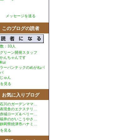
メッセージを送る
このブログの読者
数：33人
グリーン開発スタッフ
かんちゃんです
Rui
ラーバンテックのめがねパ
パ
じゅん
を見る
お気に入りブログ
石川のガーデンママ…
表現舎のエクステリ…
赤城ローズ＆ベリー…
福井のがいこうやさ…
静岡県焼津市ハナミ…
を見る