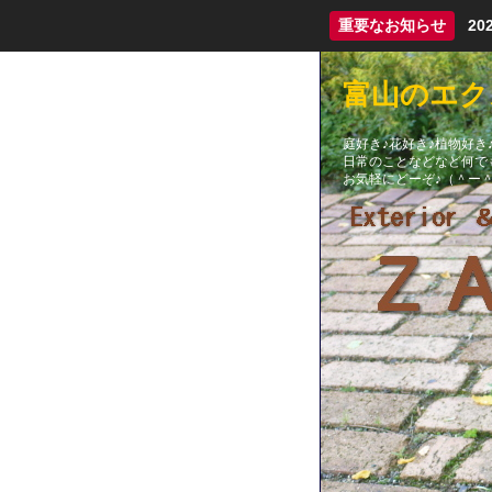
重要なお知らせ
2
富山のエクス
庭好き♪花好き♪植物好き♪
日常のことなどなど何でも
お気軽にどーぞ♪（＾ー＾