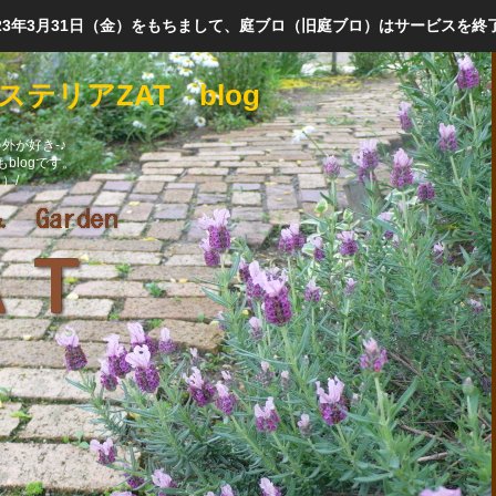
023年3月31日（金）をもちまして、庭ブロ（旧庭ブロ）はサービスを終
テリアZAT blog
外が好き-♪
blogです。
）/