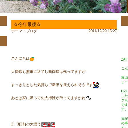
☆今年最後☆
テーマ：
ブログ
2011/12/29 15:27
こんにちは
ZA
こん
大掃除も無事に終了し筋肉痛は残ってますが
富山
ょー
すっきりとした気持ちで新年を迎えられそうです
H2
した
あとは家に帰っての大掃除が待ってますかね
グも
です
す。
日記
の事
2、3日前の大雪で
す。