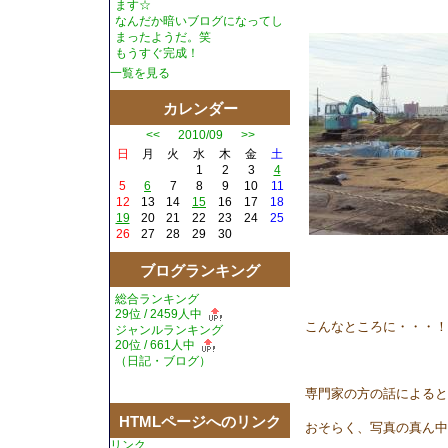
ます☆
なんだか暗いブログになってし
まったようだ。笑
もうすぐ完成！
一覧を見る
カレンダー
<<
2010/09
>>
日
月
火
水
木
金
土
1
2
3
4
5
6
7
8
9
10
11
12
13
14
15
16
17
18
19
20
21
22
23
24
25
26
27
28
29
30
ブログランキング
総合ランキング
29位 / 2459人中
こんなところに・・・！
ジャンルランキング
20位 / 661人中
（
日記・ブログ
）
専門家の方の話によると
HTMLページへのリンク
おそらく、写真の真ん中
リンク