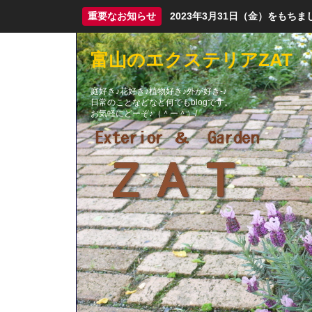
重要なお知らせ
2023年3月31日（金）をも
富山のエクステリアZAT b
庭好き♪花好き♪植物好き♪外が好き-♪
日常のことなどなど何でもblogです。
お気軽にどーぞ♪（＾ー＾）/