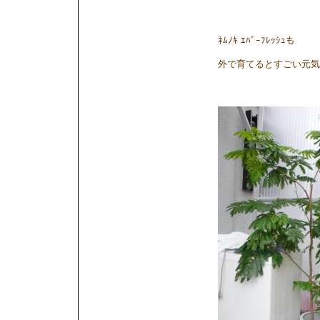
ﾈﾑﾉｷ ｴﾊﾞｰﾌﾚｯｼｭも
外で育てるとすごい元気