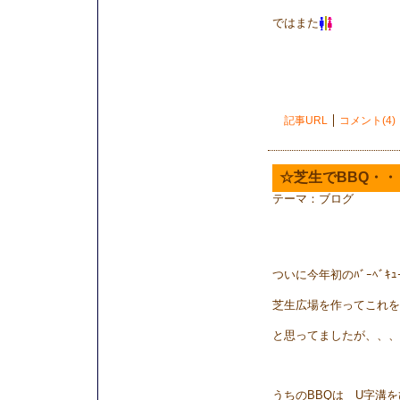
ではまた
記事URL
コメント(4)
☆芝生でBBQ・・
テーマ：
ブログ
ついに今年初のﾊﾞｰﾍﾞｷ
芝生広場を作ってこれを
と思ってましたが、、、
うちのBBQは U字溝