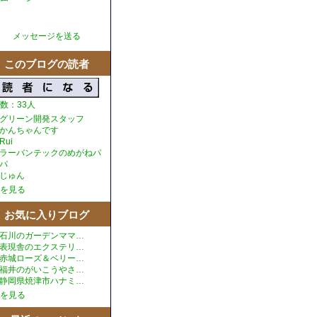
メッセージを送る
このブログの読者
数：33人
グリーン開発スタッフ
かんちゃんです
Rui
ラーバンテックのめがねパ
パ
じゅん
を見る
お気に入りブログ
石川のガーデンママ…
表現舎のエクステリ…
赤城ローズ＆ベリー…
福井のがいこうやさ…
静岡県焼津市ハナミ…
を見る