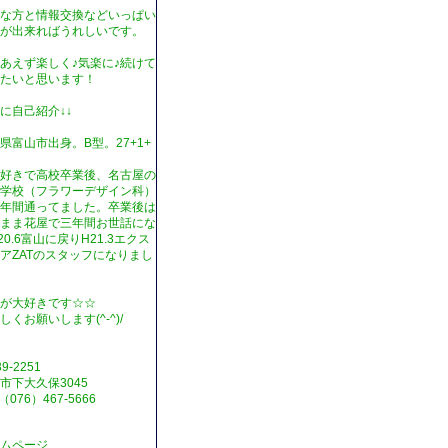
な方と情報交換などいっぱい
が出来ればうれしいです。
あえず楽しく♪気楽に♪続けて
たいと思います！
に自己紹介↓↓
県富山市出身。B型。27+1+
。
好きで高校卒業後、名古屋の
学校（フラワーデザイン科）
年間通ってました。卒業後は
まま花屋で三年間お世話にな
20.6富山に戻りH21.3エクス
アZATのスタッフになりまし
が大好きです☆☆
しくお願いします(^-^)/
9-2251
市下大久保3045
（076）467-5666
ムページ