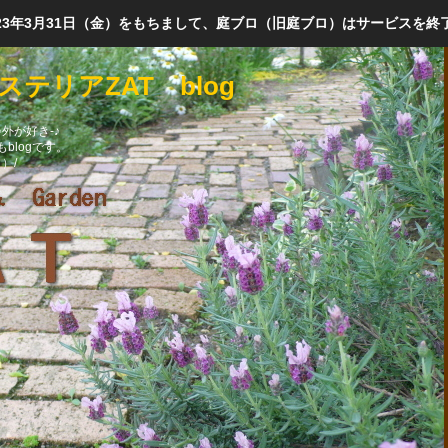
023年3月31日（金）をもちまして、庭ブロ（旧庭ブロ）はサービスを終
テリアZAT blog
外が好き-♪
blogです。
）/