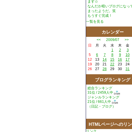
ます☆
なんだか暗いブログになっ
まったようだ。笑
もうすぐ完成！
一覧を見る
カレンダー
<<
2009/07
>>
日
月
火
水
木
金
1
2
3
5
6
7
8
9
10
12
13
14
15
16
17
19
20
21
22
23
24
26
27
28
29
30
31
ブログランキング
総合ランキング
31位 / 2459人中
ジャンルランキング
21位 / 661人中
（
日記・ブログ
）
HTMLページへのリ
リンク