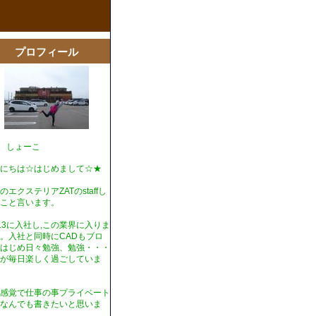
プロフィール
T しょーこ
にちは☆はじめまして☆★
のエクステリアZATのstaffし
こと言います。
1.3に入社し,この業界に入りま
。入社と同時にCADもブロ
はじめ日々勉強、勉強・・・
が毎日楽しく過ごしていま
感覚で仕事の事プライベート
なんでも書きたいと思いま