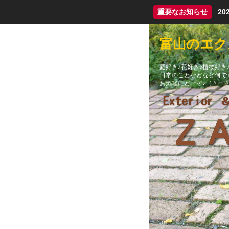
重要なお知らせ
2
富山のエクス
庭好き♪花好き♪植物好き♪
日常のことなどなど何でも
お気軽にどーぞ♪（＾ー＾