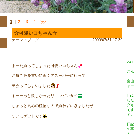
1
|
2
|
3
|
4
次>
☆可愛いコちゃん☆
テーマ：
ブログ
2009/07/31 17:39
ZA
まーた買ってしまった可愛いコちゃん
こん
お昼ご飯を買いに近くのスーパーに行って
富山
出会ってしまいました
ょー
H2
ずーーっと欲しかったリュウビンタイ
した
グも
ちょっと高めの植物なので買わずにきましたが
です
す。
ついにゲットです
日記
の事
す。