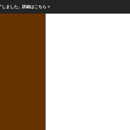
エクステリア・庭・ガーデニングのリフォーム ガーデン クラブ
了しました。
詳細はこちら >
庭ブロトップ
｜
コミュニティ
｜