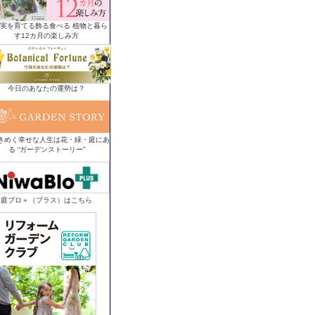
実を育てる飾る食べる 植物と暮ら
す12カ月の楽しみ方
今日のあなたの運勢は？
きめく幸せな人生は花・緑・庭にあ
る “ガーデンストーリー”
庭ブロ＋（プラス）はこちら