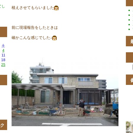
てし
植えさせてもらいました
前に現場報告をしたときは
確かこんな感じでした↓
土
4
11
18
25
ンク