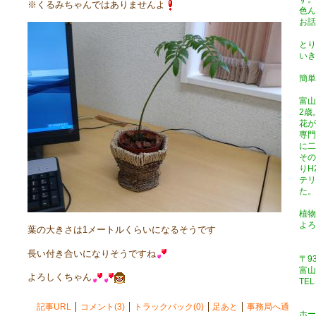
※くるみちゃんではありませんよ
色ん
お話
とり
いき
簡単
富山
2歳
花が
専門
に二
その
りH
テリ
た。
植物
よろ
葉の大きさは1メートルくらいになるそうです
長い付き合いになりそうですね
〒93
富山
よろしくちゃん
TEL
記事URL
コメント(3)
トラックバック(0)
足あと
事務局へ通
ホー