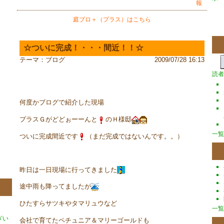
報
庭ブロ＋（プラス）はこちら
☆ついに完成！・・・間近！！☆
テーマ：
ブログ
2009/07/28 16:13
読者
何度かブログで紹介した現場
プラスＧがどどぉーーんと
のＨ様邸
一覧
ついに完成間近です
（まだ完成ではないんです。。）
昨日は一日現場に行ってきました
途中雨も降ってましたが
ひたすらサツキやタマリュウなど
一覧
ざい
会社で育てたペチュニア＆マリーゴールドも