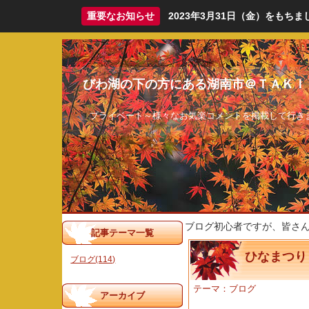
重要なお知らせ
2023年3月31日（金）をも
びわ湖の下の方にある湖南市＠ＴＡＫＩ
プライベート～様々なお気楽コメントを掲載して行き
ブログ初心者ですが、皆さ
記事テーマ一覧
ひなまつり
ブログ(114)
テーマ：
ブログ
アーカイブ