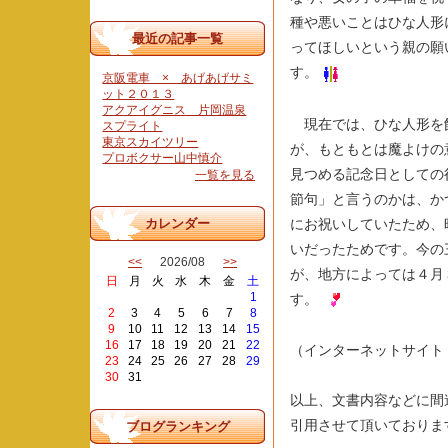
種や悪いことはひな人形
最近の記事一覧
ってほしいという親の願
す。
京阪電車 × あげあげサミ
ット２０１３
アクアイグニス 片岡温泉
現在では、ひな人形を
スプライト
東京スカイツリー
が、もともとは魔よけの
プロボクサー山中慎介
見つめる記念日としての
一覧を見る
節句」と言うのかは、か
にお祝いしていたため、
カレンダー
いだったためです。今の
<<
2026/08
>>
が、地方によっては４月
日
月
火
水
木
金
土
1
す。
2
3
4
5
6
7
8
9
10
11
12
13
14
15
16
17
18
19
20
21
22
（インターネットサイト
23
24
25
26
27
28
29
30
31
以上、文書内容などに間
引用させて頂いておりま
ブログランキング