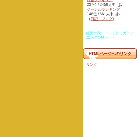
総合ランキング
237位 / 2459人中
ジャンルランキング
148位 / 661人中
（
日記・ブログ
）
紅葉の秋・・・そしてガーデ
ニングの秋・・・
HTMLページへのリンク
リンク