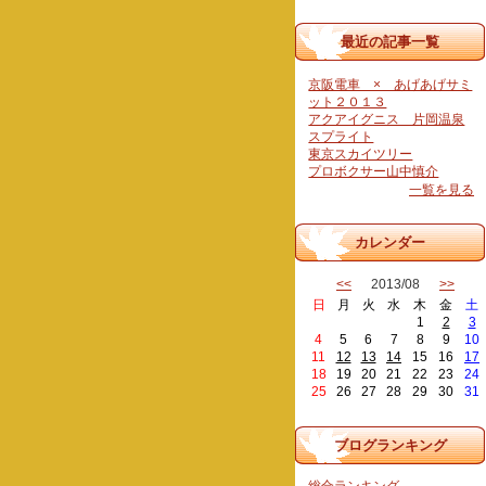
最近の記事一覧
京阪電車 × あげあげサミ
ット２０１３
アクアイグニス 片岡温泉
スプライト
東京スカイツリー
プロボクサー山中慎介
一覧を見る
カレンダー
<<
2013/08
>>
日
月
火
水
木
金
土
1
2
3
4
5
6
7
8
9
10
11
12
13
14
15
16
17
18
19
20
21
22
23
24
25
26
27
28
29
30
31
ブログランキング