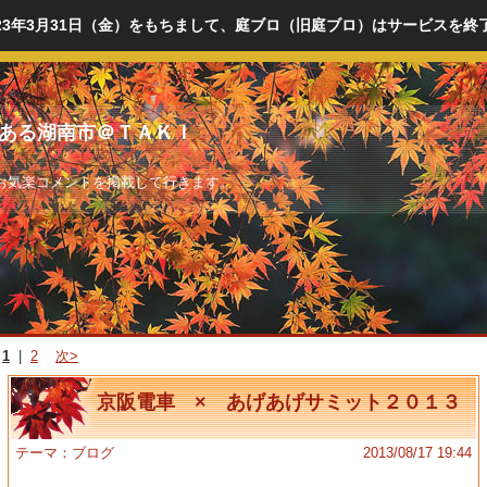
023年3月31日（金）をもちまして、庭ブロ（旧庭ブロ）はサービスを終
ある湖南市＠ＴＡＫＩ
お気楽コメントを掲載して行きます。
1
|
2
次>
京阪電車 × あげあげサミット２０１３
テーマ：
ブログ
2013/08/17 19:44