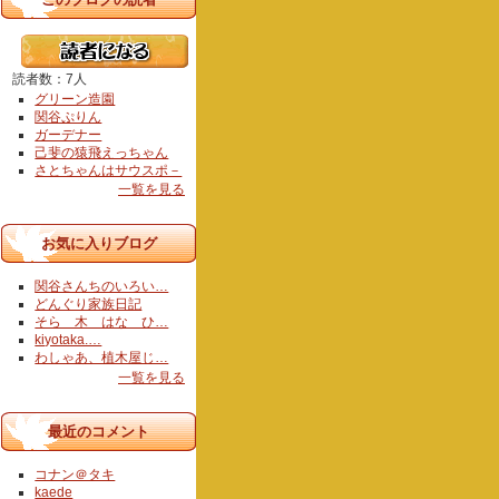
読者数：7人
グリーン造園
関谷ぷりん
ガーデナー
己斐の猿飛えっちゃん
さとちゃんはサウスポ－
一覧を見る
お気に入りブログ
関谷さんちのいろい…
どんぐり家族日記
そら 木 はな ひ…
kiyotaka.…
わしゃあ、植木屋じ…
一覧を見る
最近のコメント
コナン＠タキ
kaede