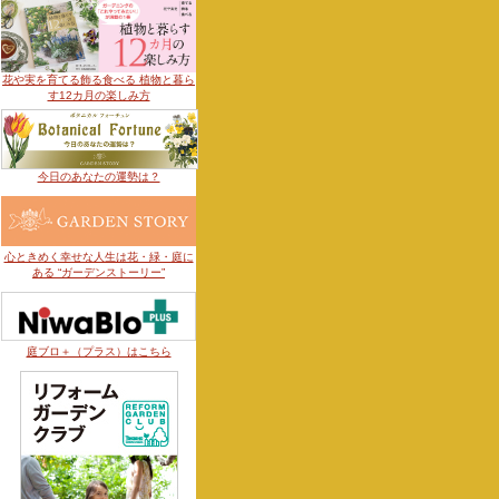
花や実を育てる飾る食べる 植物と暮ら
す12カ月の楽しみ方
今日のあなたの運勢は？
心ときめく幸せな人生は花・緑・庭に
ある “ガーデンストーリー”
庭ブロ＋（プラス）はこちら