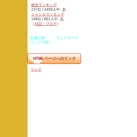
総合ランキング
237位 / 2459人中
ジャンルランキング
148位 / 661人中
（
日記・ブログ
）
紅葉の秋・・・そしてガーデ
ニングの秋・・・
HTMLページへのリンク
リンク