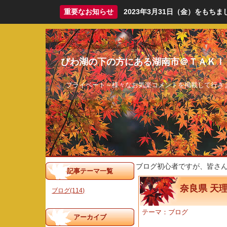
重要なお知らせ
2023年3月31日（金）をも
びわ湖の下の方にある湖南市＠ＴＡＫＩ
プライベート～様々なお気楽コメントを掲載して行き
ブログ初心者ですが、皆さ
記事テーマ一覧
奈良県 天
ブログ(114)
テーマ：
ブログ
アーカイブ