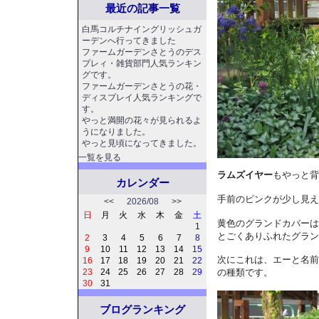
最近の記事一覧
白馬コルチナイングリッシュガ
ーデンへ行ってきました
ファームガーデンさとうのデス
プレィ・雑貨部門人気ランキン
グです。
ファームガーデンさとうの花・
ディスプレイ人気ランキングで
す。
やっと満開の花々が見られるよ
うになりました。
やっと見頃になってきました。
一覧を見る
ラムズイヤー
もやっと背
カレンダー
手前のピンクが少し見え
<<
2026/08
>>
日
月
火
水
木
金
土
黄色のグランドカバーは
1
とごくありふれたグラン
2
3
4
5
6
7
8
9
10
11
12
13
14
15
次にこれは、エーと名前
16
17
18
19
20
21
22
23
24
25
26
27
28
29
の種類です。
30
31
ブログランキング