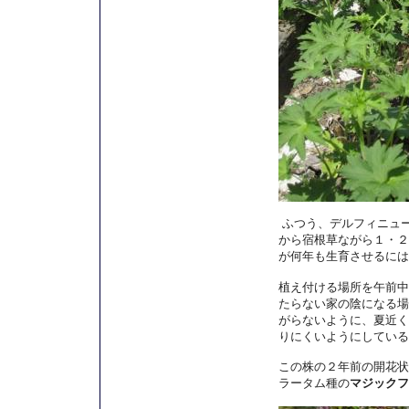
ふつう、デルフィニュ
から宿根草ながら１・２
が何年も生育させるには
植え付ける場所を午前中
たらない家の陰になる場
がらないように、夏近く
りにくいようにしている
この株の２年前の開花状
ラータム種の
マジックフ