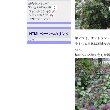
総合ランキング
358位 / 2459人中
ジャンルランキング
77位 / 185人中
（
ガーデニング
）
HTMLページへのリンク
第２位は、エントランス
リンク
ラミウム自体は地味なの
ねぇ。
柿の木の木陰で色も綺麗