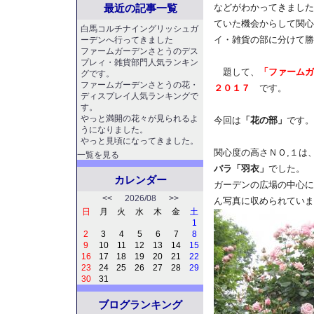
最近の記事一覧
などがわかってきました
ていた機会からして関心
白馬コルチナイングリッシュガ
イ・雑貨の部に分けて勝
ーデンへ行ってきました
ファームガーデンさとうのデス
プレィ・雑貨部門人気ランキン
題して、
「ファームガ
グです。
ファームガーデンさとうの花・
２０１７
です。
ディスプレイ人気ランキングで
す。
やっと満開の花々が見られるよ
今回は
「花の部」
です。
うになりました。
やっと見頃になってきました。
関心度の高さＮＯ,１は
一覧を見る
バラ「羽衣」
でした。
カレンダー
ガーデンの広場の中心に
<<
2026/08
>>
ん写真に収められていま
日
月
火
水
木
金
土
1
2
3
4
5
6
7
8
9
10
11
12
13
14
15
16
17
18
19
20
21
22
23
24
25
26
27
28
29
30
31
ブログランキング