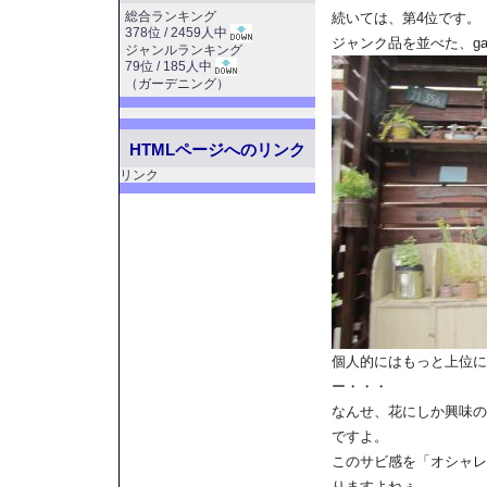
総合ランキング
続いては、第4位です。
378位 / 2459人中
ジャンク品を並べた、gard
ジャンルランキング
79位 / 185人中
（
ガーデニング
）
HTMLページへのリンク
リンク
個人的にはもっと上位に
ー・・・
なんせ、花にしか興味の
ですよ。
このサビ感を「オシャレ
りますよねぇ。