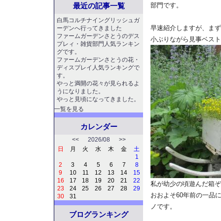
最近の記事一覧
部門です。
白馬コルチナイングリッシュガ
早速紹介しますが、まず
ーデンへ行ってきました
ファームガーデンさとうのデス
小ぶりながら見事ベスト
プレィ・雑貨部門人気ランキン
グです。
ファームガーデンさとうの花・
ディスプレイ人気ランキングで
す。
やっと満開の花々が見られるよ
うになりました。
やっと見頃になってきました。
一覧を見る
カレンダー
<<
2026/08
>>
日
月
火
水
木
金
土
1
2
3
4
5
6
7
8
9
10
11
12
13
14
15
16
17
18
19
20
21
22
私が幼少の頃遊んだ箱ぞ
23
24
25
26
27
28
29
おおよそ60年前の一品
30
31
ノです。
ブログランキング