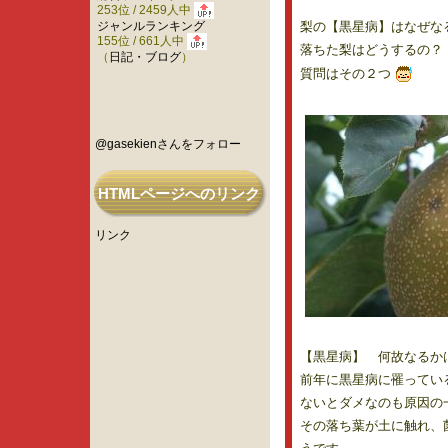
253位 / 2459人中
ジャンルランキング
梨の【黒星病】はなぜな
155位 / 661人中
落ちた梨はどうするの？
（
日記・ブログ
）
質問はその２つ
@gasekienさんをフォロー
HTMLページへのリンク
リンク
【黒星病】 何故なるか
前年に黒星病に罹ってい
ないとダメなのも原因の
その落ち葉が土に触れ、