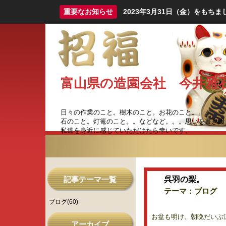
重要なお知らせ
2023年3月31日（金）をも
富山県の造園会社 今井雅
日々の作業のこと。樹木のこと。お花のこと。。
石のこと。灯篭のこと。。などなど。。。思いを書き綴
私達を身近に感じていただけたら幸いです。
記事テーマ一覧
呉羽の梨。
テーマ：
ブログ
ブログ(60)
お盆も明け、朝晩だいぶ
アーカイブ