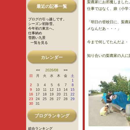
梨農家にお邪魔しました
最近の記事一覧
仕事ではなく、娘（小学
ブログの引っ越しです。
「明日の登校日に、梨農
シーズン初除雪。
今年初の東京へ。
メなんだあ・・・」
仕事納め
雪囲い九景
今まで何してたんだよ・
一覧を見る
知り合いの梨農家の人に
カレンダー
<<
2026/08
>>
日
月
火
水
木
金
土
1
2
3
4
5
6
7
8
9
10
11
12
13
14
15
16
17
18
19
20
21
22
23
24
25
26
27
28
29
30
31
ブログランキング
総合ランキング