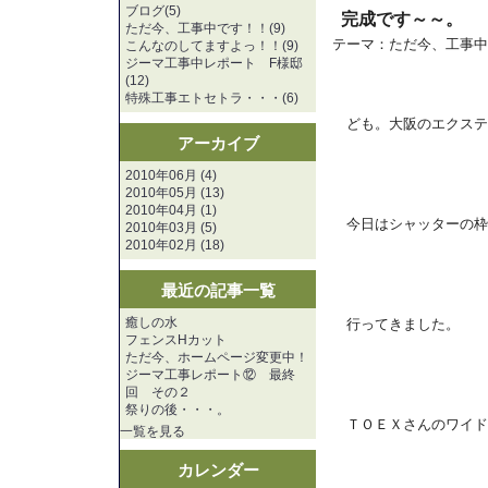
ブログ(5)
完成です～～。
ただ今、工事中です！！(9)
テーマ：
ただ今、工事中
こんなのしてますよっ！！(9)
ジーマ工事中レポート F様邸
(12)
特殊工事エトセトラ・・・(6)
ども。大阪のエクステ
アーカイブ
2010年06月 (4)
2010年05月 (13)
2010年04月 (1)
今日はシャッターの枠
2010年03月 (5)
2010年02月 (18)
最近の記事一覧
癒しの水
行ってきました。
フェンスHカット
ただ今、ホームページ変更中！
ジーマ工事レポート⑫ 最終
回 その２
祭りの後・・・。
ＴＯＥＸさんのワイド
一覧を見る
カレンダー