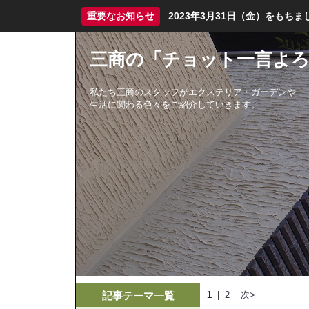
重要なお知らせ
2023年3月31日（金）をも
三商の「チョット一言よろ
私たち三商のスタッフがエクステリア・ガーデンや
生活に関わる色々をご紹介していきます。
記事テーマ一覧
1
|
2
次>