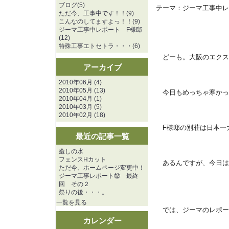
ブログ(5)
テーマ：
ジーマ工事中レ
ただ今、工事中です！！(9)
こんなのしてますよっ！！(9)
ジーマ工事中レポート F様邸
(12)
特殊工事エトセトラ・・・(6)
どーも。大阪のエクス
アーカイブ
2010年06月 (4)
2010年05月 (13)
今日もめっちゃ寒かっ
2010年04月 (1)
2010年03月 (5)
2010年02月 (18)
F様邸の別荘は日本一
最近の記事一覧
癒しの水
フェンスHカット
あるんですが、今日は
ただ今、ホームページ変更中！
ジーマ工事レポート⑫ 最終
回 その２
祭りの後・・・。
一覧を見る
では、ジーマのレポー
カレンダー