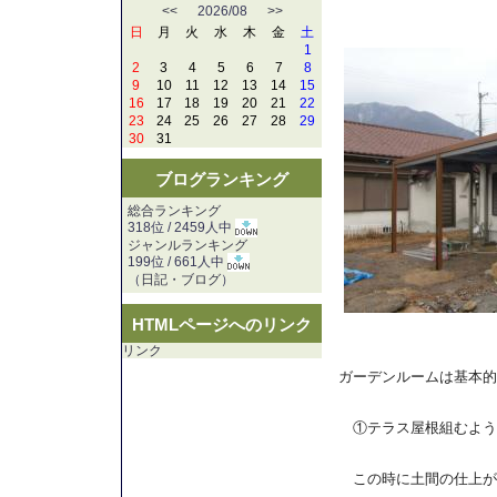
<<
2026/08
>>
日
月
火
水
木
金
土
1
2
3
4
5
6
7
8
9
10
11
12
13
14
15
16
17
18
19
20
21
22
23
24
25
26
27
28
29
30
31
ブログランキング
総合ランキング
318位 / 2459人中
ジャンルランキング
199位 / 661人中
（
日記・ブログ
）
HTMLページへのリンク
リンク
ガーデンルームは基本的
①テラス屋根組むよう
この時に土間の仕上が