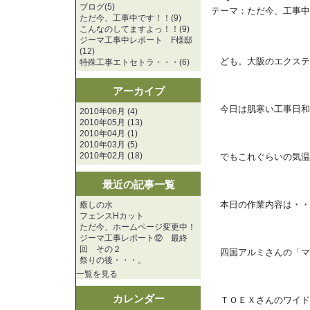
ブログ(5)
テーマ：
ただ今、工事中
ただ今、工事中です！！(9)
こんなのしてますよっ！！(9)
ジーマ工事中レポート F様邸
(12)
ども。大阪のエクステ
特殊工事エトセトラ・・・(6)
アーカイブ
今日は肌寒い工事日和
2010年06月 (4)
2010年05月 (13)
2010年04月 (1)
2010年03月 (5)
2010年02月 (18)
でもこれぐらいの気温
最近の記事一覧
本日の作業内容は・・
癒しの水
フェンスHカット
ただ今、ホームページ変更中！
ジーマ工事レポート⑫ 最終
回 その２
四国アルミさんの「マ
祭りの後・・・。
一覧を見る
カレンダー
ＴＯＥＸさんのワイド