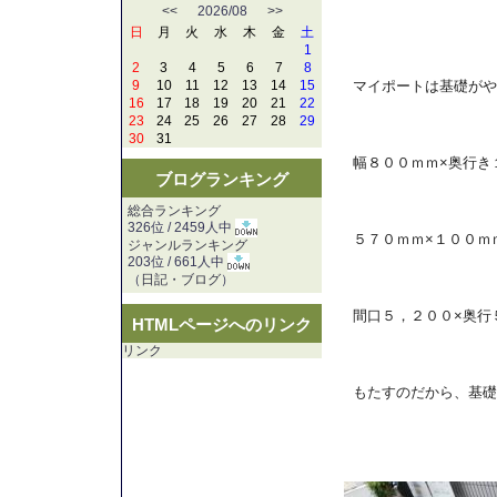
<<
2026/08
>>
日
月
火
水
木
金
土
1
2
3
4
5
6
7
8
9
10
11
12
13
14
15
マイポートは基礎がや
16
17
18
19
20
21
22
23
24
25
26
27
28
29
30
31
幅８００ｍｍ×奥行き
ブログランキング
総合ランキング
326位 / 2459人中
５７０ｍｍ×１００ｍ
ジャンルランキング
203位 / 661人中
（
日記・ブログ
）
間口５，２００×奥行
HTMLページへのリンク
リンク
もたすのだから、基礎