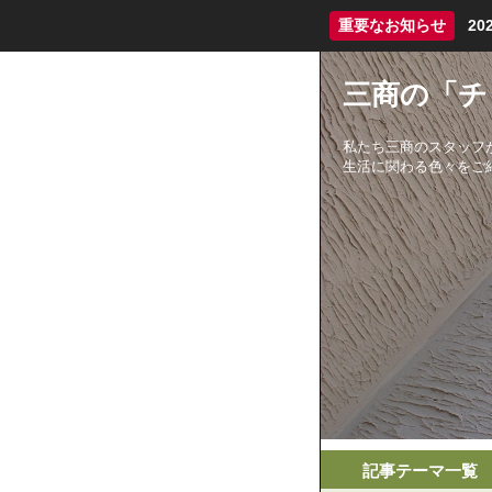
重要なお知らせ
2
三商の「チ
私たち三商のスタッフ
生活に関わる色々をご
記事テーマ一覧