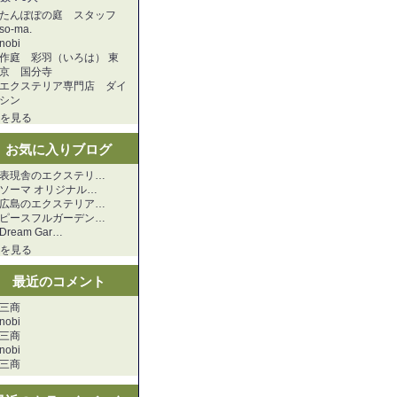
たんぽぽの庭 スタッフ
so-ma.
nobi
作庭 彩羽（いろは） 東
京 国分寺
エクステリア専門店 ダイ
シン
を見る
お気に入りブログ
表現舎のエクステリ…
ソーマ オリジナル…
広島のエクステリア…
ピースフルガーデン…
Dream Gar…
を見る
最近のコメント
三商
nobi
三商
nobi
三商