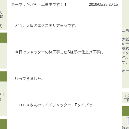
テーマ：
ただ今、工事中です！！
2010/05/29 20:15
)
様邸
ども。大阪のエクステリア三商です。
)
三商
大阪
のデ
株式
今日はシャッターの枠工事したS様邸の仕上げ工事に
エク
色々
す。
ホー
行ってきました。
中！
エ
終
三
ＴＯＥＸさんのワイドシャッター Fタイプは
読者