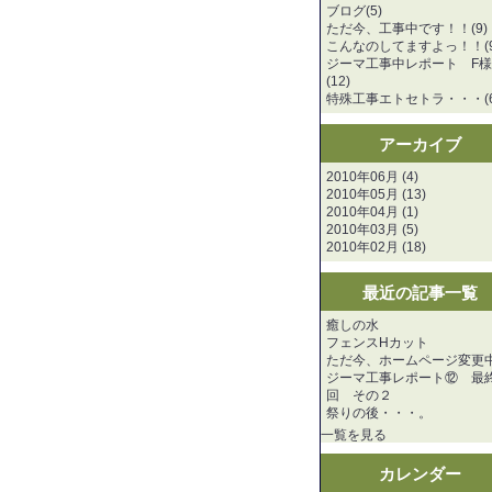
ブログ(5)
ただ今、工事中です！！(9)
こんなのしてますよっ！！(9
ジーマ工事中レポート F
(12)
特殊工事エトセトラ・・・(6
アーカイブ
2010年06月 (4)
2010年05月 (13)
2010年04月 (1)
2010年03月 (5)
2010年02月 (18)
最近の記事一覧
癒しの水
フェンスHカット
ただ今、ホームページ変更
ジーマ工事レポート⑫ 最
回 その２
祭りの後・・・。
一覧を見る
カレンダー