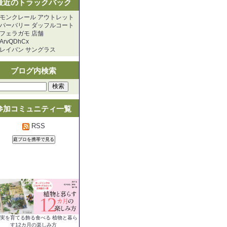
最近のトラックバック
モンクレール アウトレット
バーバリー ダッフルコート
フェラガモ 店舗
ArvQDhCx
レイバン サングラス
ブログ内検索
参加コミュニティ一覧
RSS
実を育てる飾る食べる 植物と暮ら
す12カ月の楽しみ方