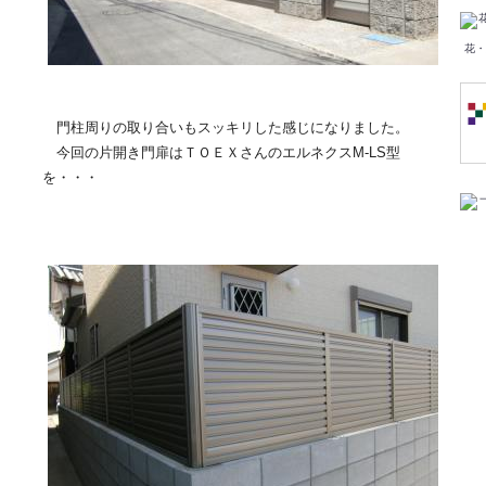
花・
門柱周りの取り合いもスッキリした感じになりました。
今回の片開き門扉はＴＯＥＸさんのエルネクスM-LS型
を・・・