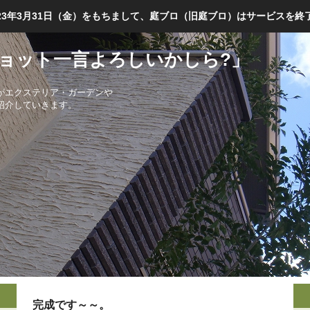
023年3月31日（金）をもちまして、庭ブロ（旧庭ブロ）はサービスを終
ョット一言よろしいかしら?」
がエクステリア・ガーデンや
紹介していきます。
完成です～～。