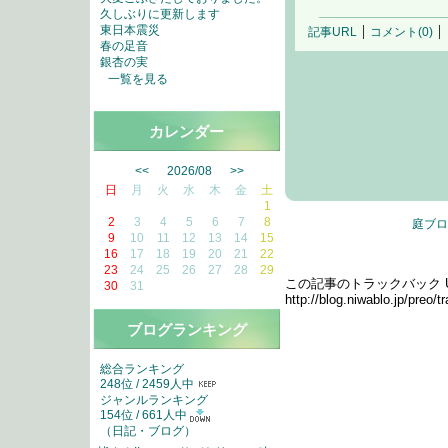
久しぶりに更新します
東日本震災
記事URL
コメント(0)
春の足音
銀杏の実
一覧を見る
カレンダー
<<
2026/08
>>
日
月
火
水
木
金
土
1
2
3
4
5
6
7
8
庭ブロ
9
10
11
12
13
14
15
16
17
18
19
20
21
22
トラックバック
23
24
25
26
27
28
29
この記事のトラックバック UR
30
31
http://blog.niwablo.jp/preo/
ブログランキング
総合ランキング
248位 / 2459人中
ジャンルランキング
154位 / 661人中
（
日記・ブログ
）