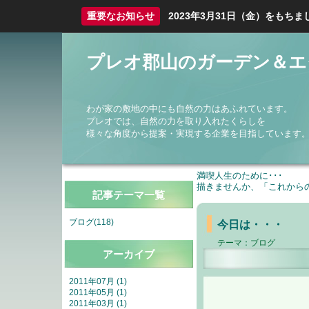
重要なお知らせ
2023年3月31日（金）をも
プレオ郡山のガーデン＆エ
わが家の敷地の中にも自然の力はあふれています。
プレオでは、自然の力を取り入れたくらしを
様々な角度から提案・実現する企業を目指しています
満喫人生のために･･･
描きませんか、「これから
記事テーマ一覧
ブログ(118)
今日は・・・
テーマ：
ブログ
アーカイブ
2011年07月 (1)
2011年05月 (1)
2011年03月 (1)