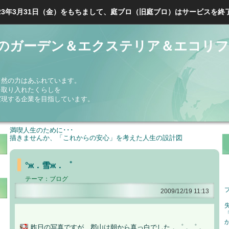
023年3月31日（金）をもちまして、庭ブロ（旧庭ブロ）はサービスを終
のガーデン＆エクステリア＆エコリフ
自然の力はあふれています。
を取り入れたくらしを
実現する企業を目指しています。
満喫人生のために･･･
描きませんか、「これからの安心」を考えた人生の設計図
°ж．雪ж．゜
テーマ：
ブログ
2009/12/19 11:13
昨日の写真ですが、郡山は朝から真っ白でした．゜．゜．