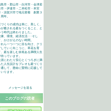
福島市・郡山市・白河市・会津若
松市・伊達市・二本松市・本宮
市・須賀川市で地元密着 創業３
４周年。
庭づくりの成功は単に、美しく、
心が癒される庭をつくること、と
いう時代は終わりました。
健康、環境、経済生活･･･そし
て、かけがえのない時間。
それら一つ一つに目を向け、クリ
アしていく向こうに、草花を育
て、庭を楽しむ余裕ある満喫人生
が待っています。
生涯にわたり安心とくつろぎに満
ちた人生設計をプレオも庭づくり
を通して、懸命に賢明に応援して
まいります。
メッセージを送る
このブログの読者