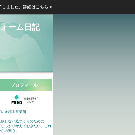
エクステリア・庭・ガーデニングのリフォーム ガーデン クラブ
了しました。
詳細はこちら >
庭ブロトップ
｜
コミュニティ
｜
ォーム日記
プロフィール
プレオ郡山営業所
失敗しない庭づくりのために･･･
「しっかり考えておきたい、これ
からの安心」