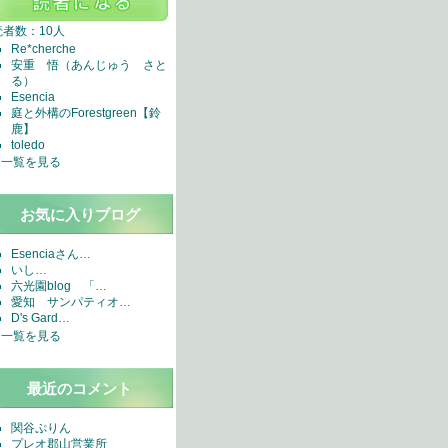
読者数：10人
Re*cherche
安重 悟（あんじゅう さと
る）
Esencia
庭と外構のForestgreen【鈴
鹿】
toledo
一覧を見る
お気に入りブログ
Esenciaさん…
いし…
六光園blog 「…
愛知 サンパティオ…
D's Gard…
一覧を見る
最近のコメント
関谷ぷりん
プレオ郡山営業所