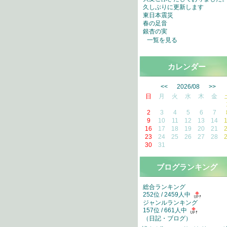
久しぶりに更新します
東日本震災
春の足音
銀杏の実
一覧を見る
カレンダー
<<
2026/08
>>
日
月
火
水
木
金
2
3
4
5
6
7
9
10
11
12
13
14
16
17
18
19
20
21
23
24
25
26
27
28
30
31
ブログランキング
総合ランキング
252位 / 2459人中
ジャンルランキング
157位 / 661人中
（
日記・ブログ
）