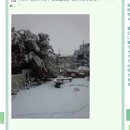
ж．゜
。