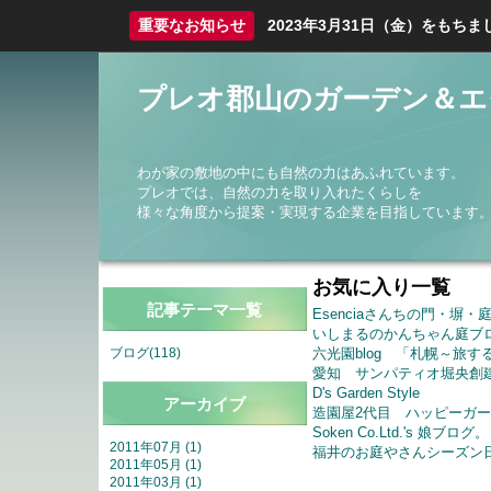
重要なお知らせ
2023年3月31日（金）をも
プレオ郡山のガーデン＆エ
わが家の敷地の中にも自然の力はあふれています。
プレオでは、自然の力を取り入れたくらしを
様々な角度から提案・実現する企業を目指しています
お気に入り一覧
記事テーマ一覧
Esenciaさんちの門・塀
いしまるのかんちゃん庭ブ
六光園blog 「札幌～旅す
ブログ(118)
愛知 サンパティオ堀央創
D's Garden Style
アーカイブ
造園屋2代目 ハッピーガ
Soken Co.Ltd.'s 娘ブログ。
2011年07月 (1)
福井のお庭やさんシーズン
2011年05月 (1)
2011年03月 (1)