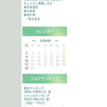
久しぶりに更新します
東日本震災
春の足音
銀杏の実
一覧を見る
カレンダー
<<
2026/08
>>
日
月
火
水
木
金
土
1
2
3
4
5
6
7
8
9
10
11
12
13
14
15
16
17
18
19
20
21
22
23
24
25
26
27
28
29
30
31
ブログランキング
総合ランキング
248位 / 2459人中
ジャンルランキング
152位 / 661人中
（
日記・ブログ
）