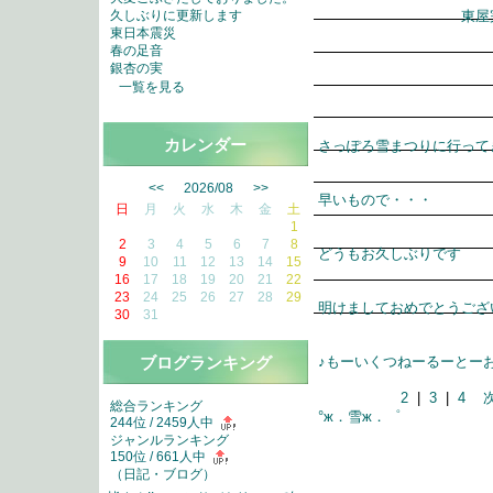
東屋
久しぶりに更新します
東日本震災
春の足音
銀杏の実
一覧を見る
カレンダー
さっぽろ雪まつりに行って
<<
2026/08
>>
早いもので・・・
日
月
火
水
木
金
土
1
2
3
4
5
6
7
8
どうもお久しぶりです
9
10
11
12
13
14
15
16
17
18
19
20
21
22
23
24
25
26
27
28
29
明けましておめでとうござ
30
31
ブログランキング
♪もーいくつねーるーとー
2
|
3
|
4
総合ランキング
°ж．雪ж．゜
244位 / 2459人中
ジャンルランキング
150位 / 661人中
（
日記・ブログ
）