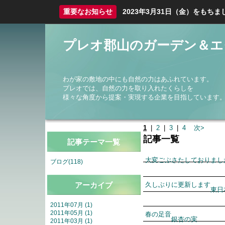
重要なお知らせ
2023年3月31日（金）をも
プレオ郡山のガーデン＆エ
わが家の敷地の中にも自然の力はあふれています。
プレオでは、自然の力を取り入れたくらしを
様々な角度から提案・実現する企業を目指しています
1
|
2
|
3
|
4
次>
記事一覧
記事テーマ一覧
大変ごぶさたしておりまし
ブログ(118)
アーカイブ
久しぶりに更新します
東日
2011年07月 (1)
2011年05月 (1)
春の足音
銀杏の実
2011年03月 (1)