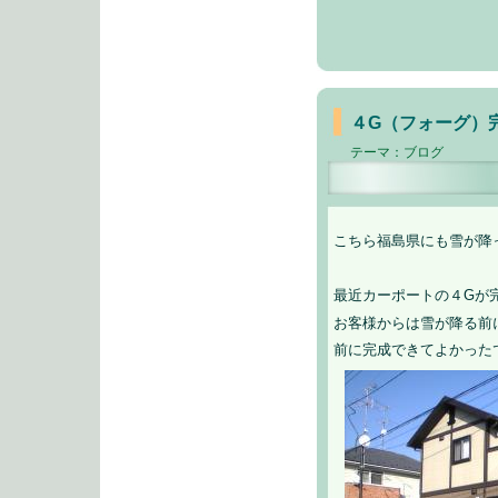
４G（フォーグ）
テーマ：
ブログ
こちら福島県にも雪が降
最近カーポートの４Gが
お客様からは雪が降る前
前に完成できてよかった