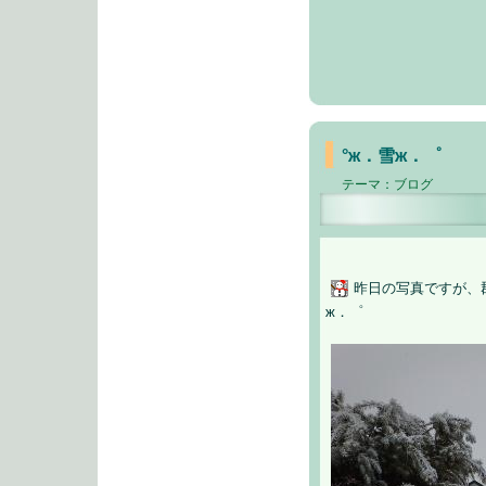
°ж．雪ж．゜
テーマ：
ブログ
昨日の写真ですが、
ж．゜