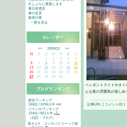
久しぶりに更新します
東日本震災
春の足音
銀杏の実
一覧を見る
カレンダー
<<
2009/12
>>
日
月
火
水
木
金
土
1
2
3
4
5
6
7
8
9
10
11
12
13
14
15
16
17
18
19
20
21
22
23
24
25
26
27
28
29
30
31
ペンダントライトやタイ
ブログランキング
んな夜の雰囲気が楽しめ
総合ランキング
248位 / 2459人中
記事URL
コメント(0)
ジャンルランキング
154位 / 661人中
（
日記・ブログ
）
皆さん!! コンサバトリーって知