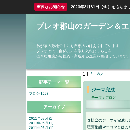
重要なお知らせ
2023年3月31日（金）をも
プレオ郡山のガーデン＆エ
わが家の敷地の中にも自然の力はあふれています。
プレオでは、自然の力を取り入れたくらしを
様々な角度から提案・実現する企業を目指しています
1
|
2
次>
記事テーマ一覧
ジーマ完成
ブログ(118)
テーマ：
ブログ
アーカイブ
2011年07月 (1)
Ｓ様邸のジーマが完成し
2011年05月 (1)
暖蘭物語やココマとはま
2011年03月 (1)