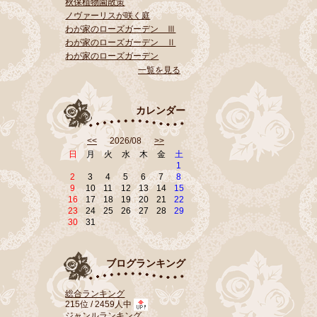
秋保植物園散策
ノヴァーリスが咲く庭
わが家のローズガーデン Ⅲ
わが家のローズガーデン Ⅱ
わが家のローズガーデン
一覧を見る
カレンダー
<<
2026/08
>>
日
月
火
水
木
金
土
1
2
3
4
5
6
7
8
9
10
11
12
13
14
15
16
17
18
19
20
21
22
23
24
25
26
27
28
29
30
31
ブログランキング
総合ランキング
215位 / 2459人中
ジャンルランキング