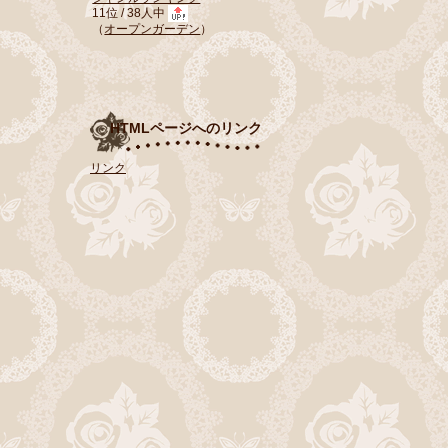
11位 / 38人中
（
オープンガーデン
）
HTMLページへのリンク
リンク