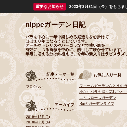
重要なお知らせ
2023年3月31日（金）をも
nippeガーデン日記
バラを中心に一年中楽しめる庭造りを心掛けて、
ほぼ１０年になろうとしています。
アーチやトレリスやバーゴラなどで狭い庭を
有効に、つる薔薇を中心に、誘引して咲かせています。
年毎に増える分は鉢植えで、今年の新入りはラピスラズ
記事テーマ一覧
お気に入り一覧
ファームガーデンさとうの
ブログ(56)
小さなバラの庭～花しごと
エムズローズガーデン
Ruiのガーデンライフ
アーカイブ
2019年12月 (1)
2018年06月 (4)