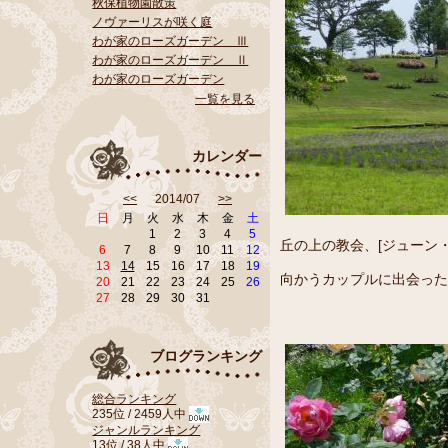
秋保植物園散策
ノヴァーリスが咲く庭
わが家のローズガーデン Ⅲ
わが家のローズガーデン Ⅱ
わが家のローズガーデン
一覧を見る
カレンダー
<<
2014/07
>>
日
月
火
水
木
金
土
1
2
3
4
5
丘の上の教会、[ジューン
6
7
8
9
10
11
12
13
14
15
16
17
18
19
向かうカップルに出会った
20
21
22
23
24
25
26
27
28
29
30
31
ブログランキング
総合ランキング
235位 / 2459人中
ジャンルランキング
13位 / 38人中