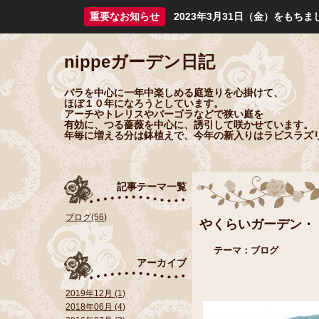
重要なお知らせ
2023年3月31日（金）をも
nippeガーデン日記
バラを中心に一年中楽しめる庭造りを心掛けて、
ほぼ１０年になろうとしています。
アーチやトレリスやバーゴラなどで狭い庭を
有効に、つる薔薇を中心に、誘引して咲かせています。
年毎に増える分は鉢植えで、今年の新入りはラピスラズ
記事テーマ一覧
ブログ(56)
やくらいガーデン・
テーマ：
ブログ
アーカイブ
2019年12月 (1)
2018年06月 (4)