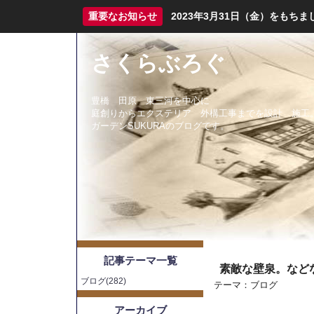
重要なお知らせ
2023年3月31日（金）をも
さくらぶろぐ
豊橋 田原 東三河を中心に
庭創りからエクステリア 外構工事までを設計 施工
ガーデンSUKURAのブログです。
記事テーマ一覧
素敵な壁泉。など
ブログ(282)
テーマ：
ブログ
アーカイブ