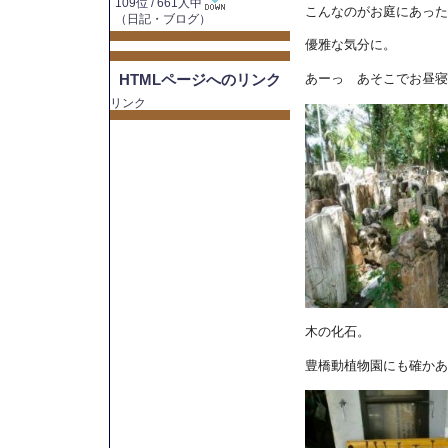
109位 / 661人中
こんなのがお庭にあった
（
日記・ブログ
）
優雅な気分に。
あーっ あそこでお昼寝
HTMLページへのリンク
リンク
木の化石。
豊橋動植物園にも確かあ