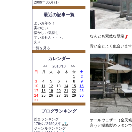
2009年06月 (1)
最近の記事一覧
よいお年を！
実のない
懐かしい気持ち
なんとも素敵な壁泉
すいません・・・。
久々
青い空とよく似合います
一覧を見る
カレンダー
<<
2010/10
>>
日
月
火
水
木
金
土
1
2
3
4
5
6
7
8
9
10
11
12
13
14
15
16
17
18
19
20
21
22
23
24
25
26
27
28
29
30
31
ブログランキング
総合ランキング
オールウェザー（全天候
179位 / 2459人中
言うと樹脂製のラタンで
ジャンルランキング