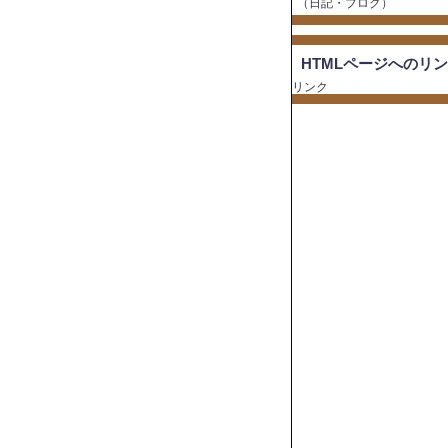
（
日記・ブログ
）
HTMLページへのリ
リンク