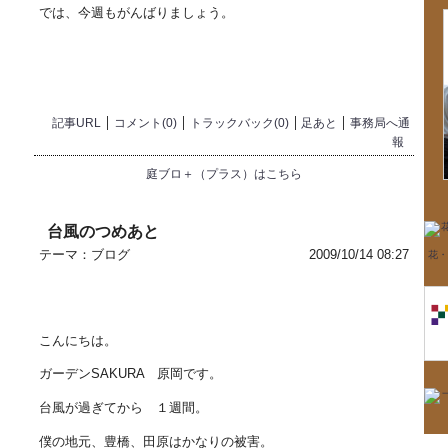
では、今週もがんばりましょう。
記事URL
コメント(0)
トラックバック(0)
足あと
事務局へ通
報
庭ブロ＋（プラス）はこちら
台風のつめあと
テーマ：
ブログ
2009/10/14 08:27
花・
こんにちは。
ガーデンSAKURA 原岡です。
台風が過ぎてから １週間。
僕の地元、豊橋、田原はかなりの被害。