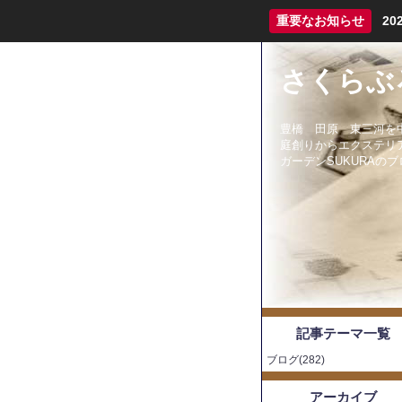
重要なお知らせ
2
さくらぶ
豊橋 田原 東三河を
庭創りからエクステリ
ガーデンSUKURAの
記事テーマ一覧
ブログ(282)
アーカイブ