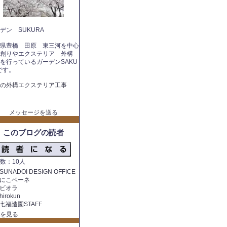
デン SUKURA
県豊橋 田原 東三河を中心
庭創りやエクステリア 外構
を行っているガーデンSAKU
です。
の外構エクステリア工事
メッセージを送る
このブログの読者
数：10人
SUNADOI DESIGN OFFICE
にこベーネ
ビオラ
hirokun
七福造園STAFF
を見る