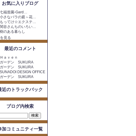
お気に入りブログ
七福造園-Gard…
小さなバラの庭～花…
もってけ☆エクステ…
関谷さんちのいろい…
樹のある暮らし
を見る
最近のコメント
Ｈａｖｅｎ
ガーデン SUKURA
ガーデン SUKURA
SUNADOI DESIGN OFFICE
ガーデン SUKURA
最近のトラックバック
ブログ内検索
参加コミュニティ一覧