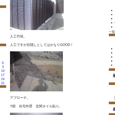
一覧
人工竹垣。
人工ですが目隠しとしてはかなりGOOD！
土
3
10
17
24
31
アプローチ。
Y邸 住宅外壁 玄関タイル貼り。