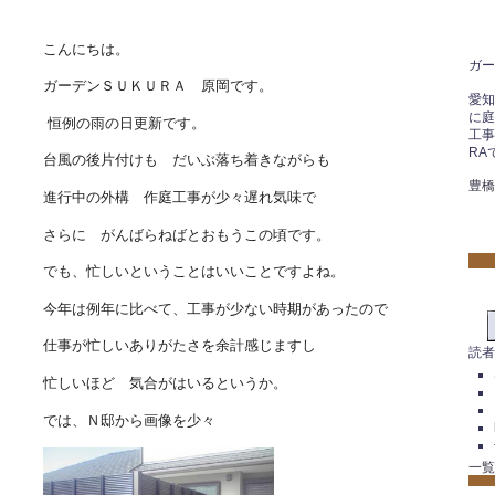
こんにちは。
ガー
ガーデンＳＵＫＵＲＡ 原岡です。
愛知
に
恒例の雨の日更新です。
工事
RA
台風の後片付けも だいぶ落ち着きながらも
豊橋
進行中の外構 作庭工事が少々遅れ気味で
さらに がんばらねばとおもうこの頃です。
でも、忙しいということはいいことですよね。
今年は例年に比べて、工事が少ない時期があったので
仕事が忙しいありがたさを余計感じますし
読者
忙しいほど 気合がはいるというか。
では、Ｎ邸から画像を少々
一覧