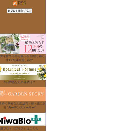
RSS
実を育てる飾る食べる 植物と暮ら
す12カ月の楽しみ方
今日のあなたの運勢は？
きめく幸せな人生は花・緑・庭にあ
る “ガーデンストーリー”
庭ブロ＋（プラス）はこちら