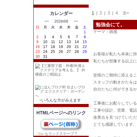
カレンダー
1
|
2
|
3
|
4
次>
<<
2026/08
>>
勉強会にて。
日
月
火
水
木
金
土
テーマ：
雑感
1
2
3
4
5
6
7
8
9
10
11
12
13
14
15
16
17
18
19
20
21
22
23
24
25
26
27
28
29
お客様が私たち幸泉に持
30
31
私たちが想像する以上に
皆様のご期待に添えるこ
スタッフの動きかたをは
自分たちに何ができるか
↑いろんな方がみえます
工事後にお配りしている
工事や設計、営業、電話
HTMLページへのリンク
改善点を見つけていただ
とても感謝しています。
コレもランドスケープ？