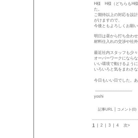
H様 H様（どちらもH
た。
ご期待以上の対応を設計
がけますので、
今後ともよろしくお願
明日は昼から打ち合わせ
材料仕入れの交渉や社外
最近社内スタッフも少々
オーバーワークにならな
いい環境で動けるように
いろいろと気をまわさ
今日もいい日でした。あ
------------------------------
yoshi
記事URL
コメント(0)
1
|
2
|
3
|
4
次>