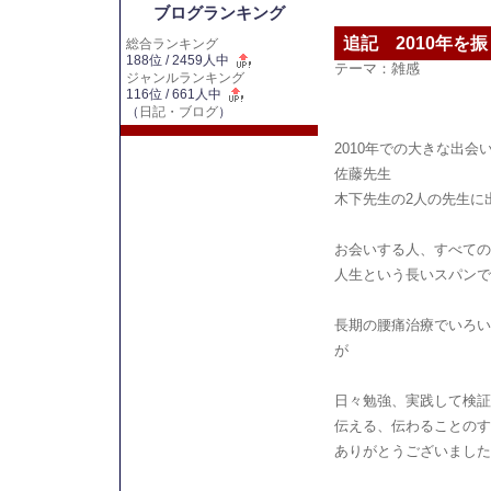
ブログランキング
追記 2010年を
総合ランキング
188位 / 2459人中
テーマ：
雑感
ジャンルランキング
116位 / 661人中
（
日記・ブログ
）
2010年での大きな出会
佐藤先生
木下先生の2人の先生に
お会いする人、すべての
人生という長いスパンで
長期の腰痛治療でいろい
が
日々勉強、実践して検証
伝える、伝わることのす
ありがとうございました