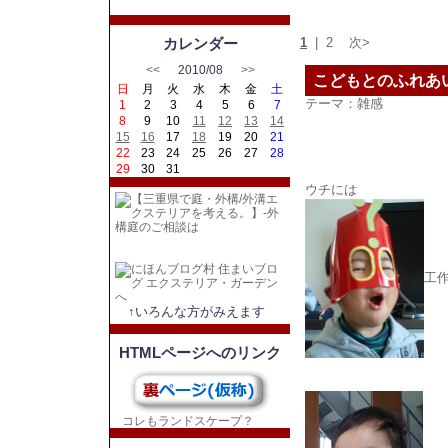
カレンダー
1
|
2
次>
<<
2010/08
>>
こどもとのふれあ
日
月
火
水
木
金
土
テーマ：
雑感
1
2
3
4
5
6
7
8
9
10
11
12
13
14
15
16
17
18
19
20
21
22
23
24
25
26
27
28
29
30
31
ウチには
工
↑いろんな方がみえます
HTMLページへのリンク
コレもランドスケープ？