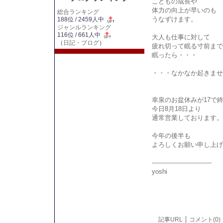
こどもの成長や
体力の向上が早いのも
総合ランキング
うなずけます。
188位 / 2459人中
ジャンルランキング
116位 / 661人中
大人も仕事に対して
（
日記・ブログ
）
疲れ切って眠る寸前まで
眠ったら・・・
・・・なかなか起きませ
幸泉のお盆休みが17で
今日8月18日より
通常営業しております。
今年の後半も
よろしくお願い申し上げ
------------------------------
yoshi
記事URL
コメント(0)