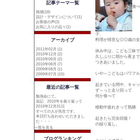
記事テーマ一覧
食
雑感(18)
設計・デザインについて(1)
お客様の声(3)
お気に入りの品々(1)
子、
アーカイブ
料理が得意な◎◎歳の女
2011年02月 (1)
休み中は、こども三昧で
2010年12月 (2)
久しぶりに朝から夜まで
2010年09月 (2)
つきあいました。
2010年08月 (7)
2009年08月 (1)
いや～こどもはパワフル
2009年07月 (10)
起きている間中、キャッ
最近の記事一覧
ず～っと走り回って
何か食べて
勉強会にて。
追記 2010年を振り返って
2010年12月31日
移動中疲れきって熟睡 
すべての人が先生です。
本日打ち合わせいただきまし
起きたら完全回復！
た・・・
の繰り返し。
一覧を見る
ブログランキング