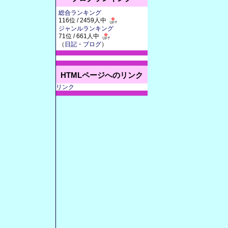
総合ランキング
116位 / 2459人中
ジャンルランキング
71位 / 661人中
（
日記・ブログ
）
HTMLページへのリンク
リンク