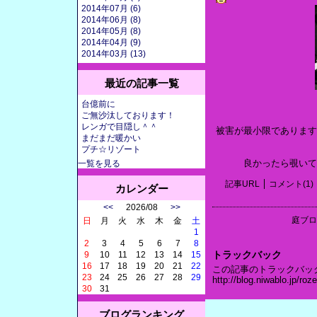
2014年07月 (6)
2014年06月 (8)
2014年05月 (8)
2014年04月 (9)
2014年03月 (13)
最近の記事一覧
台億前に
ご無沙汰しております！
レンガで目隠し＾＾
被害が最小限であります
まだまだ暖かい
プチ☆リゾート
良かったら覗いて下さいね☆ht
一覧を見る
記事URL
コメント(1)
カレンダー
<<
2026/08
>>
庭ブロ
日
月
火
水
木
金
土
1
2
3
4
5
6
7
8
トラックバック
9
10
11
12
13
14
15
16
17
18
19
20
21
22
この記事のトラックバック 
23
24
25
26
27
28
29
http://blog.niwablo.jp/ro
30
31
ブログランキング