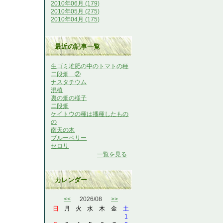
2010年06月 (179)
2010年05月 (275)
2010年04月 (175)
最近の記事一覧
生ゴミ堆肥の中のトマトの種
二段畑 ②
ナスタチウム
混植
裏の畑の様子
二段畑
ケイトウの種は播種したもの
の
南天の木
ブルーベリー
セロリ
一覧を見る
カレンダー
<<
2026/08
>>
日
月
火
水
木
金
土
1