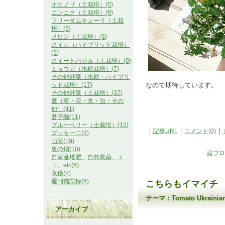
オカノリ（土栽培）(5)
ニンニク（土栽培）(9)
フリーダムキューリ（土栽
培）(9)
メロン（土栽培）(3)
スイカ（ハイブリッド栽培）
(5)
スイートバジル（土栽培）(9)
ミョウガ（水耕栽培）(7)
その他野菜（水耕・ハイブリ
なので期待しています。
ッド栽培）(17)
その他野菜（土栽培）(37)
庭（草・花・木・虫・その
他）(41)
君子蘭(11)
ブルーベリー（土栽培）(12)
記事URL
コメント(0)
ズッキーニ(2)
山菜(19)
裏の畑(10)
庭ブロ
自家産堆肥、自然農薬、エ
コ、etc(6)
収穫(8)
週刊備忘録(6)
こちらもイマイチ
テーマ：
Tomato Ukrain
アーカイブ