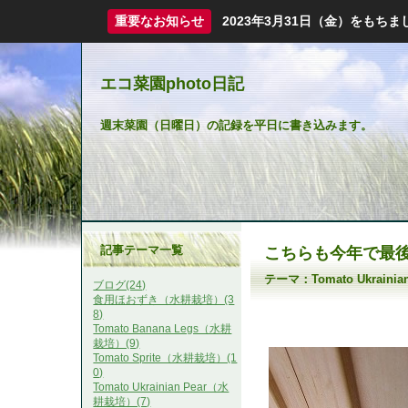
重要なお知らせ
2023年3月31日（金）をも
エコ菜園photo日記
週末菜園（日曜日）の記録を平日に書き込みます。
記事テーマ一覧
こちらも今年で最
テーマ：
Tomato Ukrain
ブログ(24)
食用ほおずき（水耕栽培）(3
8)
Tomato Banana Legs（水耕
栽培）(9)
Tomato Sprite（水耕栽培）(1
0)
Tomato Ukrainian Pear（水
耕栽培）(7)