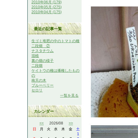
2010年06月 (179)
2010年05月 (275)
2010年04月 (175)
最近の記事一覧
生ゴミ堆肥の中のトマトの種
二段畑 ②
ナスタチウム
混植
裏の畑の様子
二段畑
ケイトウの種は播種したもの
の
南天の木
ブルーベリー
セロリ
一覧を見る
カレンダー
<<
2026/08
>>
日
月
火
水
木
金
土
1