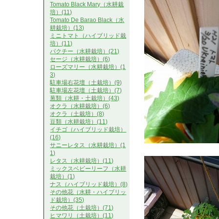
Tomato Black Mary（水耕栽
培）(11)
Tomato De Barao Black（水
耕栽培）(13)
ミニトマト（ハイブリッド栽
培）(11)
パクチー（水耕栽培）(21)
セージ（水耕栽培）(6)
ローズマリー（水耕栽培）(1
3)
駐車場右花壇（土栽培）(9)
駐車場左花壇（土栽培）(7)
葱類（水耕・土栽培）(43)
オクラ（水耕栽培）(6)
オクラ（土栽培）(8)
豆類（水耕栽培）(11)
イチゴ（ハイブリッド栽培）
(16)
サニーレタス（水耕栽培）(1
1)
レタス（水耕栽培）(11)
ミックスベビーリーフ（水耕
栽培）(1)
ナス（ハイブリッド栽培）(8)
その他花（水耕・ハイブリッ
ド栽培）(35)
その他花（土栽培）(71)
ヒマワリ（土栽培）(11)