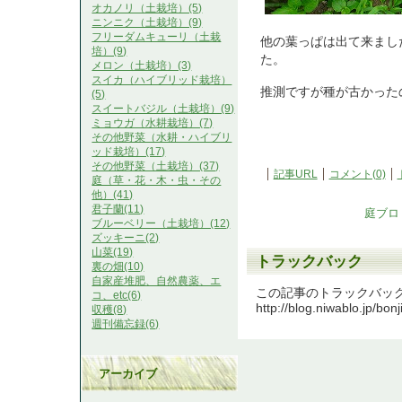
オカノリ（土栽培）(5)
ニンニク（土栽培）(9)
フリーダムキューリ（土栽
他の葉っぱは出て来まし
培）(9)
た。
メロン（土栽培）(3)
スイカ（ハイブリッド栽培）
推測ですが種が古かった
(5)
スイートバジル（土栽培）(9)
ミョウガ（水耕栽培）(7)
その他野菜（水耕・ハイブリ
ッド栽培）(17)
その他野菜（土栽培）(37)
記事URL
コメント(0)
庭（草・花・木・虫・その
他）(41)
君子蘭(11)
庭ブロ
ブルーベリー（土栽培）(12)
ズッキーニ(2)
山菜(19)
トラックバック
裏の畑(10)
自家産堆肥、自然農薬、エ
この記事のトラックバック U
コ、etc(6)
http://blog.niwablo.jp/bon
収穫(8)
週刊備忘録(6)
アーカイブ