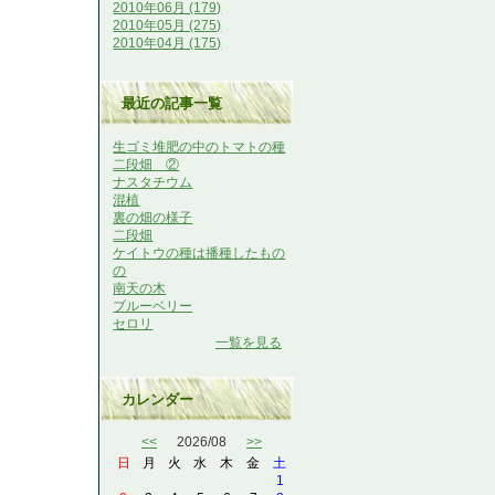
2010年06月 (179)
2010年05月 (275)
2010年04月 (175)
最近の記事一覧
生ゴミ堆肥の中のトマトの種
二段畑 ②
ナスタチウム
混植
裏の畑の様子
二段畑
ケイトウの種は播種したもの
の
南天の木
ブルーベリー
セロリ
一覧を見る
カレンダー
<<
2026/08
>>
日
月
火
水
木
金
土
1