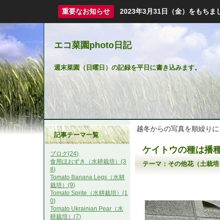
重要なお知らせ
2023年3月31日（金）をも
エコ菜園photo日記
週末菜園（日曜日）の記録を平日に書き込みます。
越冬からの写真を順繰りに
記事テーマ一覧
ケイトウの種は播
ブログ(24)
食用ほおずき（水耕栽培）(3
テーマ：
その他花（土栽培
8)
Tomato Banana Legs（水耕
栽培）(9)
Tomato Sprite（水耕栽培）(1
0)
Tomato Ukrainian Pear（水
耕栽培）(7)