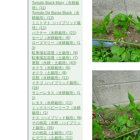
Tomato Black Mary（水耕栽
培）(11)
Tomato De Barao Black（水
耕栽培）(13)
ミニトマト（ハイブリッド栽
培）(11)
パクチー（水耕栽培）(21)
セージ（水耕栽培）(6)
ローズマリー（水耕栽培）(1
3)
駐車場右花壇（土栽培）(9)
駐車場左花壇（土栽培）(7)
葱類（水耕・土栽培）(43)
オクラ（水耕栽培）(6)
オクラ（土栽培）(8)
豆類（水耕栽培）(11)
イチゴ（ハイブリッド栽培）
(16)
サニーレタス（水耕栽培）(1
1)
レタス（水耕栽培）(11)
ミックスベビーリーフ（水耕
栽培）(1)
ナス（ハイブリッド栽培）(8)
その他花（水耕・ハイブリッ
ド栽培）(35)
その他花（土栽培）(71)
ヒマワリ（土栽培）(11)