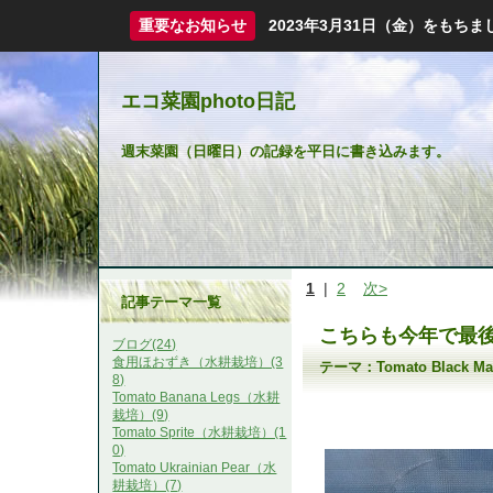
重要なお知らせ
2023年3月31日（金）をも
エコ菜園photo日記
週末菜園（日曜日）の記録を平日に書き込みます。
1
|
2
次>
記事テーマ一覧
こちらも今年で最
ブログ(24)
食用ほおずき（水耕栽培）(3
テーマ：
Tomato Black
8)
Tomato Banana Legs（水耕
栽培）(9)
Tomato Sprite（水耕栽培）(1
0)
Tomato Ukrainian Pear（水
耕栽培）(7)