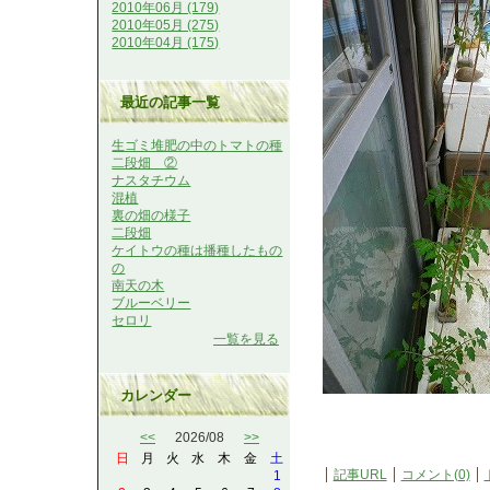
2010年06月 (179)
2010年05月 (275)
2010年04月 (175)
最近の記事一覧
生ゴミ堆肥の中のトマトの種
二段畑 ②
ナスタチウム
混植
裏の畑の様子
二段畑
ケイトウの種は播種したもの
の
南天の木
ブルーベリー
セロリ
一覧を見る
カレンダー
<<
2026/08
>>
日
月
火
水
木
金
土
記事URL
コメント(0)
1