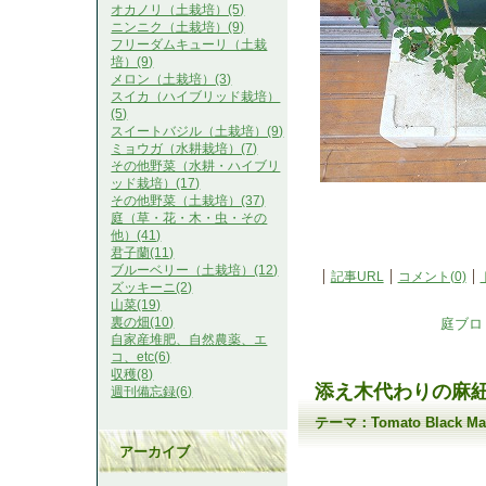
オカノリ（土栽培）(5)
ニンニク（土栽培）(9)
フリーダムキューリ（土栽
培）(9)
メロン（土栽培）(3)
スイカ（ハイブリッド栽培）
(5)
スイートバジル（土栽培）(9)
ミョウガ（水耕栽培）(7)
その他野菜（水耕・ハイブリ
ッド栽培）(17)
その他野菜（土栽培）(37)
庭（草・花・木・虫・その
他）(41)
君子蘭(11)
ブルーベリー（土栽培）(12)
記事URL
コメント(0)
ズッキーニ(2)
山菜(19)
裏の畑(10)
庭ブロ
自家産堆肥、自然農薬、エ
コ、etc(6)
収穫(8)
添え木代わりの麻
週刊備忘録(6)
テーマ：
Tomato Black
アーカイブ