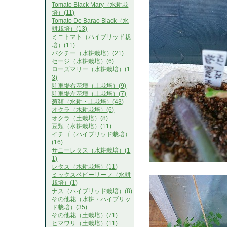
Tomato Black Mary（水耕栽
培）(11)
Tomato De Barao Black（水
耕栽培）(13)
ミニトマト（ハイブリッド栽
培）(11)
パクチー（水耕栽培）(21)
セージ（水耕栽培）(6)
ローズマリー（水耕栽培）(1
3)
駐車場右花壇（土栽培）(9)
駐車場左花壇（土栽培）(7)
葱類（水耕・土栽培）(43)
オクラ（水耕栽培）(6)
オクラ（土栽培）(8)
豆類（水耕栽培）(11)
イチゴ（ハイブリッド栽培）
(16)
サニーレタス（水耕栽培）(1
1)
レタス（水耕栽培）(11)
ミックスベビーリーフ（水耕
栽培）(1)
ナス（ハイブリッド栽培）(8)
その他花（水耕・ハイブリッ
ド栽培）(35)
その他花（土栽培）(71)
ヒマワリ（土栽培）(11)