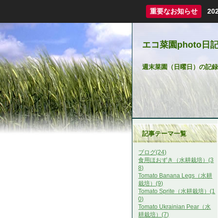
重要なお知らせ
2
エコ菜園photo日
週末菜園（日曜日）の記録
記事テーマ一覧
ブログ(24)
食用ほおずき（水耕栽培）(3
8)
Tomato Banana Legs（水耕
栽培）(9)
Tomato Sprite（水耕栽培）(1
0)
Tomato Ukrainian Pear（水
耕栽培）(7)