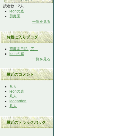
読者数：2人
leonの庭
剪庭園
一覧を見る
お気に入りブログ
剪庭園日記 | 広…
leonの庭
一覧を見る
最近のコメント
凡人
leonの庭
凡人
leogarden
凡人
最近のトラックバック