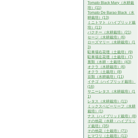
Tomato Black Mary（水耕栽
培）(11)
Tomato De Barao Black（水
耕栽培）(13)
ミニトマト（ハイブリッド栽
培）(11)
パクチー（水耕栽培）(21)
セージ（水耕栽培）(6)
ローズマリー（水耕栽培）(1
3)
駐車場右花壇（土栽培）(9)
駐車場左花壇（土栽培）(7)
葱類（水耕・土栽培）(43)
オクラ（水耕栽培）(6)
オクラ（土栽培）(8)
豆類（水耕栽培）(11)
イチゴ（ハイブリッド栽培）
(16)
サニーレタス（水耕栽培）(1
1)
レタス（水耕栽培）(11)
ミックスベビーリーフ（水耕
栽培）(1)
ナス（ハイブリッド栽培）(8)
その他花（水耕・ハイブリッ
ド栽培）(35)
その他花（土栽培）(71)
ヒマワリ（土栽培）(11)