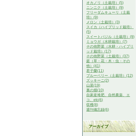
オカノリ（土栽培）(5)
ニンニク（土栽培）(9)
フリーダムキューリ（土栽
培）(9)
メロン（土栽培）(3)
スイカ（ハイブリッド栽培）
(5)
スイートバジル（土栽培）(9)
ミョウガ（水耕栽培）(7)
その他野菜（水耕・ハイブリ
ッド栽培）(17)
その他野菜（土栽培）(37)
庭（草・花・木・虫・その
他）(41)
君子蘭(11)
ブルーベリー（土栽培）(12)
ズッキーニ(2)
山菜(19)
裏の畑(10)
自家産堆肥、自然農薬、エ
コ、etc(6)
収穫(8)
週刊備忘録(6)
アーカイブ