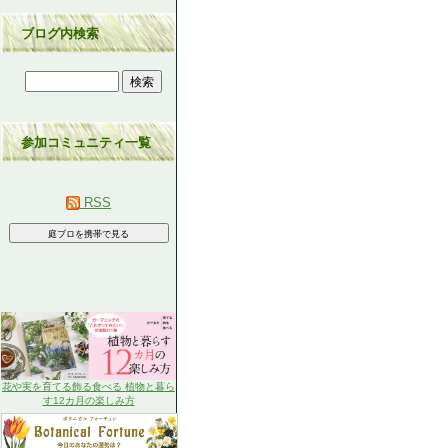
ブログ内検索
参加コミュニティ一覧
RSS
花や実を育てる飾る食べる 植物と暮ら
す12カ月の楽しみ方