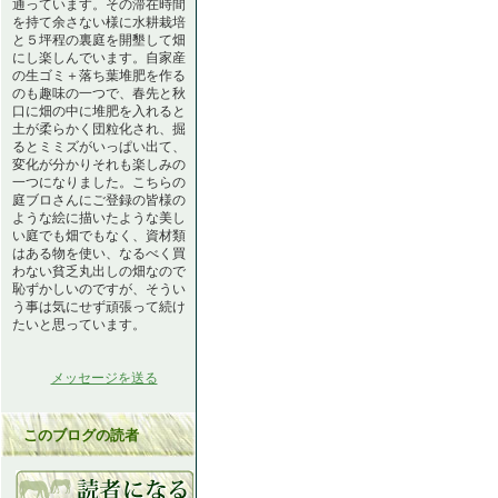
通っています。その滞在時間
を持て余さない様に水耕栽培
と５坪程の裏庭を開墾して畑
にし楽しんでいます。自家産
の生ゴミ＋落ち葉堆肥を作る
のも趣味の一つで、春先と秋
口に畑の中に堆肥を入れると
土が柔らかく団粒化され、掘
るとミミズがいっぱい出て、
変化が分かりそれも楽しみの
一つになりました。こちらの
庭ブロさんにご登録の皆様の
ような絵に描いたような美し
い庭でも畑でもなく、資材類
はある物を使い、なるべく買
わない貧乏丸出しの畑なので
恥ずかしいのですが、そうい
う事は気にせず頑張って続け
たいと思っています。
メッセージを送る
このブログの読者