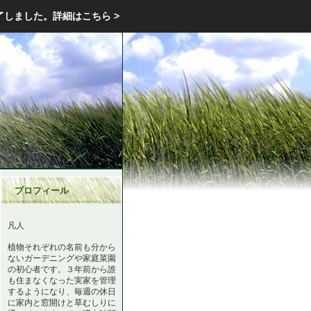
エクステリア・庭・ガーデニングのリフォーム ガーデン クラブ
了しました。
詳細はこちら >
庭ブロトップ
｜
コミュニティ
｜
プロフィール
凡人
植物それぞれの名前も分から
ないガーデニングや家庭菜園
の初心者です。３年前から誰
も住まなくなった実家を管理
するようになり、毎週の休日
に家内と窓開けと草むしりに