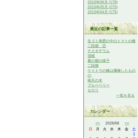
2010年06月 (179)
2010年05月 (275)
2010年04月 (175)
最近の記事一覧
生ゴミ堆肥の中のトマトの種
二段畑 ②
ナスタチウム
混植
裏の畑の様子
二段畑
ケイトウの種は播種したもの
の
南天の木
ブルーベリー
セロリ
一覧を見る
カレンダー
<<
2026/08
>>
日
月
火
水
木
金
土
1