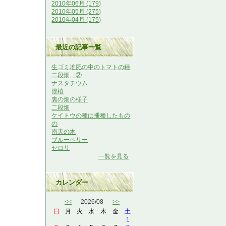
2010年06月 (179)
2010年05月 (275)
2010年04月 (175)
最近の記事一覧
生ゴミ堆肥の中のトマトの種
二段畑 ②
ナスタチウム
混植
裏の畑の様子
二段畑
ケイトウの種は播種したもの
の
南天の木
ブルーベリー
セロリ
一覧を見る
カレンダー
<<
2026/08
>>
日
月
火
水
木
金
土
1