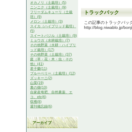
オカノリ（土栽培）(5)
ニンニク（土栽培）(9)
トラックバック
フリーダムキューリ（土栽
培）(9)
メロン（土栽培）(3)
この記事のトラックバック U
スイカ（ハイブリッド栽培）
http://blog.niwablo.jp/bon
(5)
スイートバジル（土栽培）(9)
ミョウガ（水耕栽培）(7)
その他野菜（水耕・ハイブリ
ッド栽培）(17)
その他野菜（土栽培）(37)
庭（草・花・木・虫・その
他）(41)
君子蘭(11)
ブルーベリー（土栽培）(12)
ズッキーニ(2)
山菜(19)
裏の畑(10)
自家産堆肥、自然農薬、エ
コ、etc(6)
収穫(8)
週刊備忘録(6)
アーカイブ