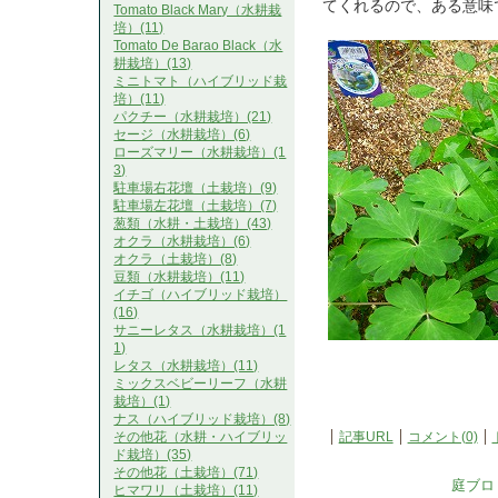
てくれるので、ある意味
Tomato Black Mary（水耕栽
培）(11)
Tomato De Barao Black（水
耕栽培）(13)
ミニトマト（ハイブリッド栽
培）(11)
パクチー（水耕栽培）(21)
セージ（水耕栽培）(6)
ローズマリー（水耕栽培）(1
3)
駐車場右花壇（土栽培）(9)
駐車場左花壇（土栽培）(7)
葱類（水耕・土栽培）(43)
オクラ（水耕栽培）(6)
オクラ（土栽培）(8)
豆類（水耕栽培）(11)
イチゴ（ハイブリッド栽培）
(16)
サニーレタス（水耕栽培）(1
1)
レタス（水耕栽培）(11)
ミックスベビーリーフ（水耕
栽培）(1)
ナス（ハイブリッド栽培）(8)
記事URL
コメント(0)
その他花（水耕・ハイブリッ
ド栽培）(35)
その他花（土栽培）(71)
庭ブロ
ヒマワリ（土栽培）(11)