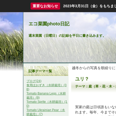
重要なお知らせ
2023年3月31日（金）をも
エコ菜園photo日記
週末菜園（日曜日）の記録を平日に書き込みます。
越冬からの写真を順繰りに
記事テーマ一覧
ユリ？
ブログ(24)
食用ほおずき（水耕栽培）(3
テーマ：
庭（草・花・木・
8)
Tomato Banana Legs（水耕
栽培）(9)
Tomato Sprite（水耕栽培）(1
0)
実家の庭は日頃誰もいな
Tomato Ukrainian Pear（水
れます。毎年、今までそ
耕栽培）(7)