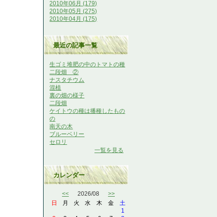
2010年06月 (179)
2010年05月 (275)
2010年04月 (175)
最近の記事一覧
生ゴミ堆肥の中のトマトの種
二段畑 ②
ナスタチウム
混植
裏の畑の様子
二段畑
ケイトウの種は播種したもの
の
南天の木
ブルーベリー
セロリ
一覧を見る
カレンダー
<<
2026/08
>>
日
月
火
水
木
金
土
1