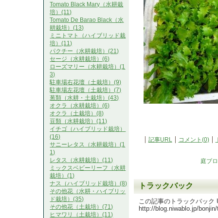
Tomato Black Mary（水耕栽
培）(11)
Tomato De Barao Black（水
耕栽培）(13)
ミニトマト（ハイブリッド栽
培）(11)
パクチー（水耕栽培）(21)
セージ（水耕栽培）(6)
ローズマリー（水耕栽培）(1
3)
駐車場右花壇（土栽培）(9)
駐車場左花壇（土栽培）(7)
葱類（水耕・土栽培）(43)
オクラ（水耕栽培）(6)
オクラ（土栽培）(8)
豆類（水耕栽培）(11)
イチゴ（ハイブリッド栽培）
(16)
記事URL
コメント(0)
サニーレタス（水耕栽培）(1
1)
レタス（水耕栽培）(11)
庭ブロ
ミックスベビーリーフ（水耕
栽培）(1)
ナス（ハイブリッド栽培）(8)
トラックバック
その他花（水耕・ハイブリッ
ド栽培）(35)
この記事のトラックバック UR
その他花（土栽培）(71)
http://blog.niwablo.jp/bonji
ヒマワリ（土栽培）(11)