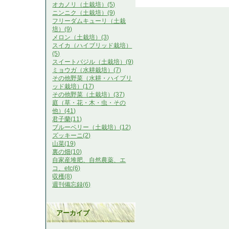
オカノリ（土栽培）(5)
ニンニク（土栽培）(9)
フリーダムキューリ（土栽
培）(9)
メロン（土栽培）(3)
スイカ（ハイブリッド栽培）
(5)
スイートバジル（土栽培）(9)
ミョウガ（水耕栽培）(7)
その他野菜（水耕・ハイブリ
ッド栽培）(17)
その他野菜（土栽培）(37)
庭（草・花・木・虫・その
他）(41)
君子蘭(11)
ブルーベリー（土栽培）(12)
ズッキーニ(2)
山菜(19)
裏の畑(10)
自家産堆肥、自然農薬、エ
コ、etc(6)
収穫(8)
週刊備忘録(6)
アーカイブ