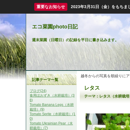
重要なお知らせ
2023年3月31日（金）をも
エコ菜園photo日記
週末菜園（日曜日）の記録を平日に書き込みます。
越冬からの写真を順繰りにア
記事テーマ一覧
レタス
ブログ(24)
食用ほおずき（水耕栽培）(3
テーマ：
レタス（水耕栽培
8)
Tomato Banana Legs（水耕
栽培）(9)
Tomato Sprite（水耕栽培）(1
0)
Tomato Ukrainian Pear（水
耕栽培）(7)