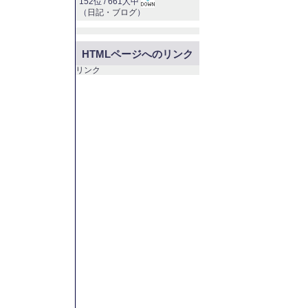
152位 / 661人中
（
日記・ブログ
）
HTMLページへのリンク
リンク