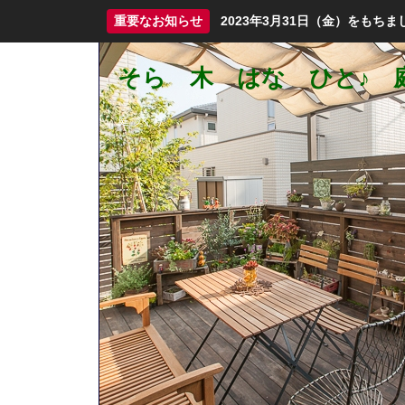
重要なお知らせ
2023年3月31日（金）をも
そら 木 はな ひと♪ 庭づ
庭づくり