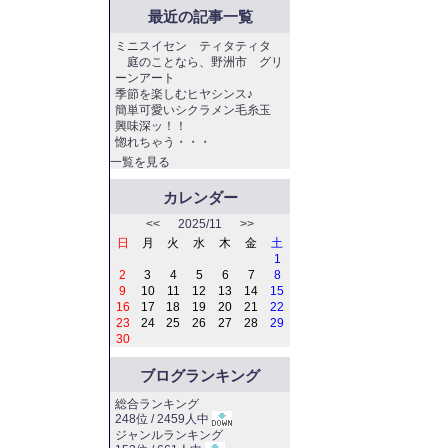
最近の記事一覧
ミニスイセン ティタティタ
庭のことなら、野洲市 グリ
ーンアート
季節を楽しむヒヤシンス♪
簡単可愛いシクラメン毛糸玉
興味深ッ！！
惚れちゃう・・・
一覧を見る
カレンダー
<<
2025/11
>>
日
月
火
水
木
金
土
1
2
3
4
5
6
7
8
9
10
11
12
13
14
15
16
17
18
19
20
21
22
23
24
25
26
27
28
29
30
ブログランキング
総合ランキング
248位 / 2459人中
ジャンルランキング