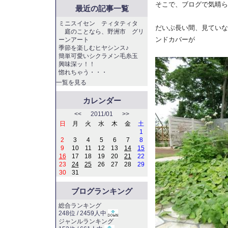
そこで、ブログで気晴ら
最近の記事一覧
ミニスイセン ティタティタ
だいぶ長い間、見ていな
庭のことなら、野洲市 グリ
ンドカバーが
ーンアート
季節を楽しむヒヤシンス♪
簡単可愛いシクラメン毛糸玉
興味深ッ！！
惚れちゃう・・・
一覧を見る
カレンダー
<<
2011/01
>>
日
月
火
水
木
金
土
1
2
3
4
5
6
7
8
9
10
11
12
13
14
15
16
17
18
19
20
21
22
23
24
25
26
27
28
29
30
31
ブログランキング
総合ランキング
248位 / 2459人中
ジャンルランキング