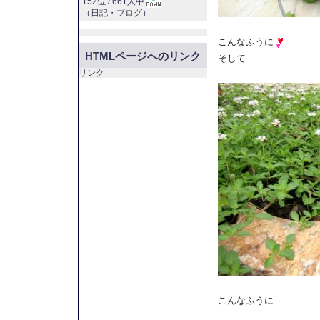
152位 / 661人中
（
日記・ブログ
）
こんなふうに
HTMLページへのリンク
そして
リンク
こんなふうに