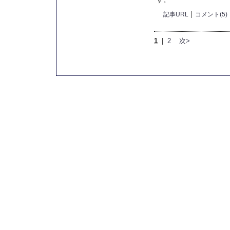
記事URL
コメント(5)
1
|
2
次>