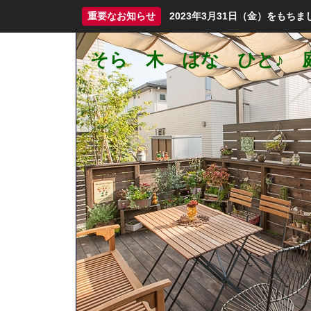
重要なお知らせ
2023年3月31日（金）をも
そら 木 はな ひと♪ 庭づ
庭づくり