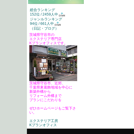
総合ランキング
152位 / 2459人中
ジャンルランキング
94位 / 661人中
（
日記・ブログ
）
茨城県守谷市の
エクステリア専門店
Kプランオフィスです。
茨城県守谷市、近郊、
千葉県東葛飾地域を中心に
新築外構から
リフォーム外構まで
プランにこだわりを
ぜひホームページもご覧下さ
い。
エクステリア工房
Kプランオフィス