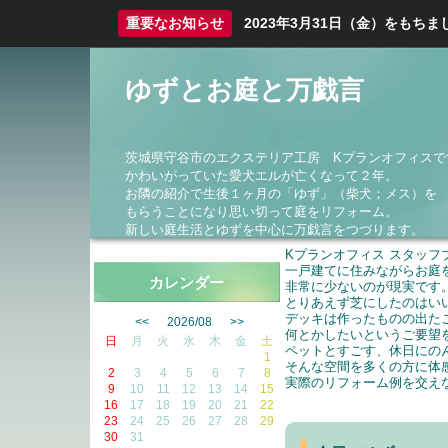
重要なお知らせ
2023年3月31日（金）をも
ゆずとお庭と万戯言
茨城県守谷市のエクステリア工房 Kプランオフィスで
かわいがっていた愛犬エルが亡くなって２年。
お隣の紹介で生後１ヶ月の「ゆず」（柴犬；メス）を
もらうことになり思い切って庭をリフォーム。
新しい庭生活とゆずを中心に万戯言をつづります。
Kプランオフィス スタッフ
一戸建てに住みながらお庭
カレンダー
非常に少ないのが現実です
とりあえず芝にしたのはい
デッキは作ったものの出た
<<
2026/08
>>
何とかしたいというご要望
日
月
火
水
木
金
土
ペットとすごす、休日にの
1
そんな空間を多くの方に体
2
3
4
5
6
7
8
実際のリフォーム例を交え
9
10
11
12
13
14
15
・・・・・20
16
17
18
19
20
21
22
23
24
25
26
27
28
29
30
31