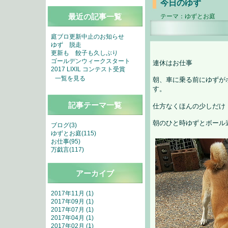
今日のゆず
最近の記事一覧
テーマ：
ゆずとお庭
庭ブロ更新中止のお知らせ
ゆず 脱走
更新も 餃子も久しぶり
ゴールデンウィークスタート
連休はお仕事
2017 LIXIL コンテスト受賞
一覧を見る
朝、車に乗る前にゆずが
す。
記事テーマ一覧
仕方なくほんの少しだけ
朝のひと時ゆずとボール
ブログ(3)
ゆずとお庭(115)
お仕事(95)
万戯言(117)
アーカイブ
2017年11月 (1)
2017年09月 (1)
2017年07月 (1)
2017年04月 (1)
2017年02月 (1)