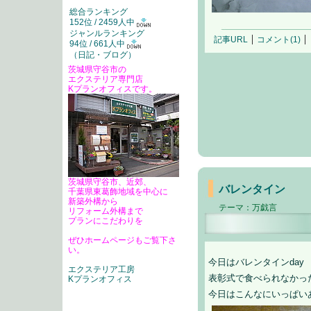
総合ランキング
152位 / 2459人中
ジャンルランキング
記事URL
コメント(1)
94位 / 661人中
（
日記・ブログ
）
茨城県守谷市の
エクステリア専門店
Kプランオフィスです。
茨城県守谷市、近郊、
バレンタイン
千葉県東葛飾地域を中心に
新築外構から
テーマ：
万戯言
リフォーム外構まで
プランにこだわりを
ぜひホームページもご覧下さ
い。
今日はバレンタインday
エクステリア工房
表彰式で食べられなかっ
Kプランオフィス
今日はこんなにいっぱい