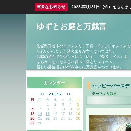
重要なお知らせ
2023年3月31日（金）をも
ゆずとお庭と万戯言
茨城県守谷市のエクステリア工房 Kプランオフィスで
かわいがっていた愛犬エルが亡くなって２年。
お隣の紹介で生後１ヶ月の「ゆず」（柴犬；メス）を
もらうことになり思い切って庭をリフォーム。
新しい庭生活とゆずを中心に万戯言をつづります。
カレンダー
ハッピーバースデ
テーマ：
万戯言
<<
2011/02
>>
日
月
火
水
木
金
土
1
2
3
4
5
6
7
8
9
10
11
12
13
14
15
16
17
18
19
20
21
22
23
24
25
26
27
28