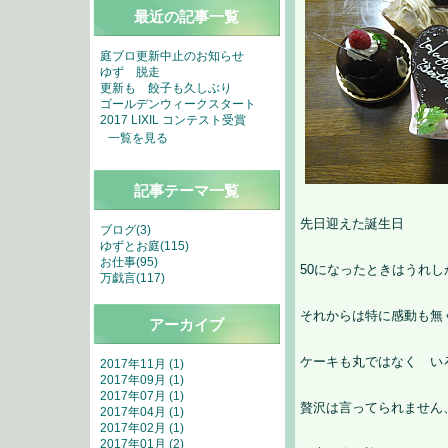
最近の記事一覧
庭ブロ更新中止のお知らせ
ゆず 脱走
更新も 餃子も久しぶり
ゴールデンウィークスタート
2017 LIXIL コンテスト受賞
一覧を見る
記事テーマ一覧
先日迎えた誕生日
ブログ(3)
ゆずとお庭(115)
お仕事(95)
50になったときはうれ
万戯言(117)
それからは特に感動も無
アーカイブ
ケーキも丸ではなく い
2017年11月 (1)
2017年09月 (1)
2017年07月 (1)
贅沢は言ってられません
2017年04月 (1)
2017年02月 (1)
2017年01月 (2)