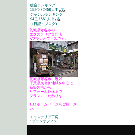
総合ランキング
152位 / 2459人中
ジャンルランキング
94位 / 661人中
（
日記・ブログ
）
茨城県守谷市の
エクステリア専門店
Kプランオフィスです。
茨城県守谷市、近郊、
千葉県東葛飾地域を中心に
新築外構から
リフォーム外構まで
プランにこだわりを
ぜひホームページもご覧下さ
い。
エクステリア工房
Kプランオフィス