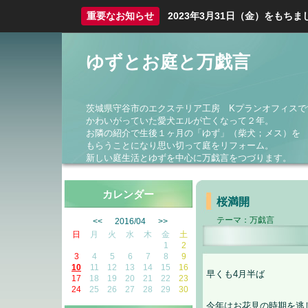
重要なお知らせ
2023年3月31日（金）をも
ゆずとお庭と万戯言
茨城県守谷市のエクステリア工房 Kプランオフィスで
かわいがっていた愛犬エルが亡くなって２年。
お隣の紹介で生後１ヶ月の「ゆず」（柴犬；メス）を
もらうことになり思い切って庭をリフォーム。
新しい庭生活とゆずを中心に万戯言をつづります。
カレンダー
桜満開
テーマ：
万戯言
<<
2016/04
>>
日
月
火
水
木
金
土
1
2
3
4
5
6
7
8
9
10
11
12
13
14
15
16
早くも4月半ば
17
18
19
20
21
22
23
24
25
26
27
28
29
30
今年はお花見の時期を逃