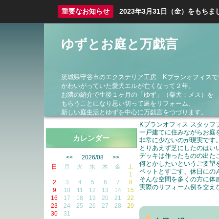
重要なお知らせ
2023年3月31日（金）をも
ゆずとお庭と万戯言
茨城県守谷市のエクステリア工房 Kプランオフィスで
かわいがっていた愛犬エルが亡くなって２年。
お隣の紹介で生後１ヶ月の「ゆず」（柴犬；メス）を
もらうことになり思い切って庭をリフォーム。
新しい庭生活とゆずを中心に万戯言をつづります。
Kプランオフィス スタッフ
一戸建てに住みながらお庭
カレンダー
非常に少ないのが現実です
とりあえず芝にしたのはい
デッキは作ったものの出た
<<
2026/08
>>
何とかしたいというご要望
日
月
火
水
木
金
土
ペットとすごす、休日にの
1
そんな空間を多くの方に体
2
3
4
5
6
7
8
実際のリフォーム例を交え
9
10
11
12
13
14
15
・・・・・20
16
17
18
19
20
21
22
23
24
25
26
27
28
29
30
31