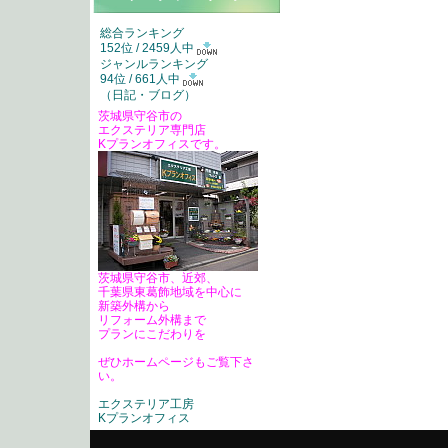
総合ランキング
152位 / 2459人中
ジャンルランキング
94位 / 661人中
（
日記・ブログ
）
茨城県守谷市の
エクステリア専門店
Kプランオフィスです。
茨城県守谷市、近郊、
千葉県東葛飾地域を中心に
新築外構から
リフォーム外構まで
プランにこだわりを
ぜひホームページもご覧下さ
い。
エクステリア工房
Kプランオフィス