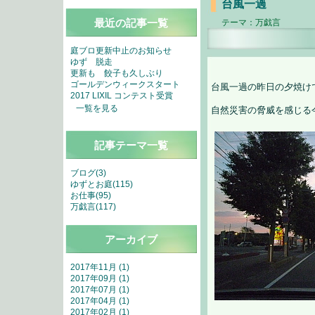
台風一過
最近の記事一覧
テーマ：
万戯言
庭ブロ更新中止のお知らせ
ゆず 脱走
更新も 餃子も久しぶり
ゴールデンウィークスタート
台風一過の昨日の夕焼け
2017 LIXIL コンテスト受賞
一覧を見る
自然災害の脅威を感じる
記事テーマ一覧
ブログ(3)
ゆずとお庭(115)
お仕事(95)
万戯言(117)
アーカイブ
2017年11月 (1)
2017年09月 (1)
2017年07月 (1)
2017年04月 (1)
2017年02月 (1)