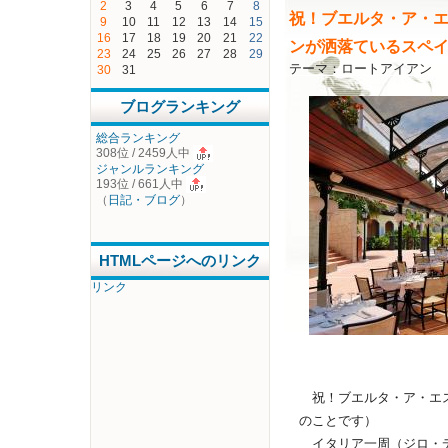
2
3
4
5
6
7
8
祝！ブエルタ・ア・
9
10
11
12
13
14
15
16
17
18
19
20
21
22
ンが洒落ているスペ
23
24
25
26
27
28
29
テーマ：
ロートアイアン
30
31
ブログランキング
総合ランキング
308位 / 2459人中
ジャンルランキング
193位 / 661人中
（
日記・ブログ
）
HTMLページへのリンク
リンク
祝！ブエルタ・ア・エス
のことです）
イタリア一周（ジロ・デ