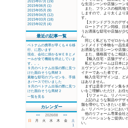
2015年07月 (19)
な生活シーンや店舗シーン
2015年06月 (1)
また、フランスの植民地で
2015年05月 (9)
しますので、より太くより
2015年04月 (12)
す。
2015年03月 (18)
【ステンドグラスのデザイ
2015年02月 (4)
ロートアイアン同様、日本
うお洒落な邸宅や店舗が少
最近の記事一覧
ん。
同じく私どもでゼロからオ
ンドメイドで本物を一品生
ベトナムの携帯が早くも４Ｇ移
お洒落な生活シーンや店舗
行、に思います
また、価格面でもご相談し
現在、会社に掛かるＷＥＢとメ
【輸入住宅・店舗デザイ
ールが全て機能を停止していま
私どものチームは日本にお
す。。。
エヴァソンマッコイホーム
９月のベトナム出張の際に見つ
イナーであった者です。
けた面白そうな商材３
輸入住宅デザインは、どん
素敵な邸宅のプレゼンを、手描
はありません。
きパースで行いました
まずは是非デザイン集をチ
９月のベトナム出張の際に見つ
いをご理解いただけ、お任
けた面白そうな商材２
【リフォーム、リノベー
一覧を見る
上記のような製品やデザイ
舗を増やしていきたいと願
カレンダー
ム・リノベーションにおい
他のリフォーム専業会社と
<<
2026/08
>>
リノベーションをご提供い
日
月
火
水
木
金
土
い。
1