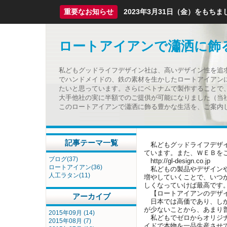
重要なお知らせ
2023年3月31日（金）をも
ロートアイアンで瀟洒に飾
私どもグッドライフデザイン社は、高いデザイン性を追
でハンドメイドの、鉄の素材を生かしたロートアイアン
たいと思っています。さらにベトナムで製作することで
大手他社の実に半額でのご提供が可能になりました（当
このロートアイアンで瀟洒に飾る豊かな生活を、ご案内
記事テーマ一覧
私どもグッドライフデザイ
ています。また、ＷＥＢを
ブログ(37)
http://gl-design.co.jp
ロートアイアン(36)
私どもの製品やデザインや
人工ラタン(11)
増やしていくことで、いつ
しくなっていけば最高です
【ロートアイアンのデザイ
アーカイブ
日本では高価であり、しか
が少ないことから、あまり
2015年09月 (14)
私どもでゼロからオリジナ
2015年08月 (7)
イドで本物を一品生産させ